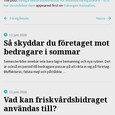
The post
Vanliga deklarationsmissar för enskilda näringsidkare – och
hur du undviker dem
appeared first on
Tidningen Konsulten
.
Föregående
Nästa
11 juni 2026
Så skyddar du företaget mot
bedragare i sommar
Semestertider innebär inte bara lägre bemanning och nya rutiner. Det
är också en period då bedragare passar på att rikta in sig på företag.
Bluffakturor, falska mejl och påstådda …
11 juni 2026
Vad kan friskvårdsbidraget
användas till?