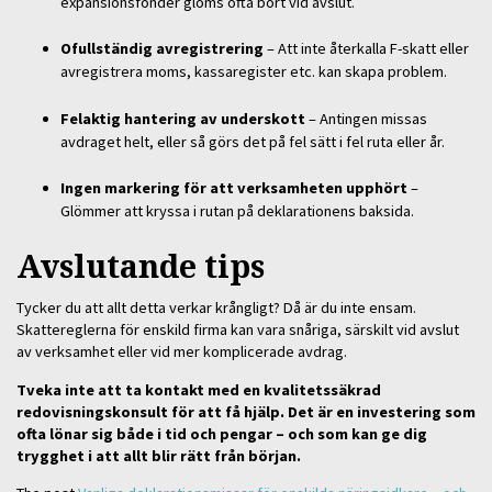
expansionsfonder glöms ofta bort vid avslut.
Ofullständig avregistrering
– Att inte återkalla F-skatt eller
avregistrera moms, kassaregister etc. kan skapa problem.
Felaktig hantering av underskott
– Antingen missas
avdraget helt, eller så görs det på fel sätt i fel ruta eller år.
Ingen markering för att verksamheten upphört
–
Glömmer att kryssa i rutan på deklarationens baksida.
Avslutande tips
Tycker du att allt detta verkar krångligt? Då är du inte ensam.
Skattereglerna för enskild firma kan vara snåriga, särskilt vid avslut
av verksamhet eller vid mer komplicerade avdrag.
Tveka inte att ta kontakt med en kvalitetssäkrad
redovisningskonsult för att få hjälp. Det är en investering som
ofta lönar sig både i tid och pengar – och som kan ge dig
trygghet i att allt blir rätt från början.