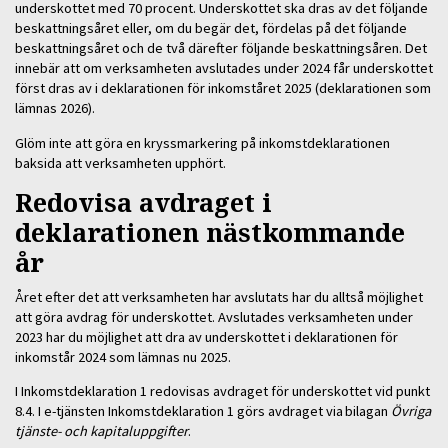
underskottet med 70 procent. Underskottet ska dras av det följande
beskattningsåret eller, om du begär det, fördelas på det följande
beskattningsåret och de två därefter följande beskattningsåren. Det
innebär att om verksamheten avslutades under 2024 får underskottet
först dras av i deklarationen för inkomståret 2025 (deklarationen som
lämnas 2026).
Glöm inte att göra en kryssmarkering på inkomstdeklarationen
baksida att verksamheten upphört.
Redovisa avdraget i
deklarationen nästkommande
år
Året efter det att verksamheten har avslutats har du alltså möjlighet
att göra avdrag för underskottet. Avslutades verksamheten under
2023 har du möjlighet att dra av underskottet i deklarationen för
inkomstår 2024 som lämnas nu 2025.
I Inkomstdeklaration 1 redovisas avdraget för underskottet vid punkt
8.4. I e-tjänsten Inkomstdeklaration 1 görs avdraget via bilagan
Övriga
tjänste- och kapitaluppgifter
.