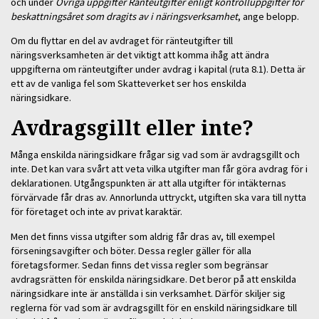
och under
Övriga uppgifter Ränteutgifter enligt kontrolluppgifter för
beskattningsåret som dragits av i näringsverksamhet
, ange belopp.
Om du flyttar en del av avdraget för ränteutgifter till
näringsverksamheten är det viktigt att komma ihåg att ändra
uppgifterna om ränteutgifter under avdrag i kapital (ruta 8.1). Detta är
ett av de vanliga fel som Skatteverket ser hos enskilda
näringsidkare.
Avdragsgillt eller inte?
Många enskilda näringsidkare frågar sig vad som är avdragsgillt och
inte. Det kan vara svårt att veta vilka utgifter man får göra avdrag för i
deklarationen. Utgångspunkten är att alla utgifter för intäkternas
förvärvade får dras av. Annorlunda uttryckt, utgiften ska vara till nytta
för företaget och inte av privat karaktär.
Men det finns vissa utgifter som aldrig får dras av, till exempel
förseningsavgifter och böter. Dessa regler gäller för alla
företagsformer. Sedan finns det vissa regler som begränsar
avdragsrätten för enskilda näringsidkare. Det beror på att enskilda
näringsidkare inte är anställda i sin verksamhet. Därför skiljer sig
reglerna för vad som är avdragsgillt för en enskild näringsidkare till