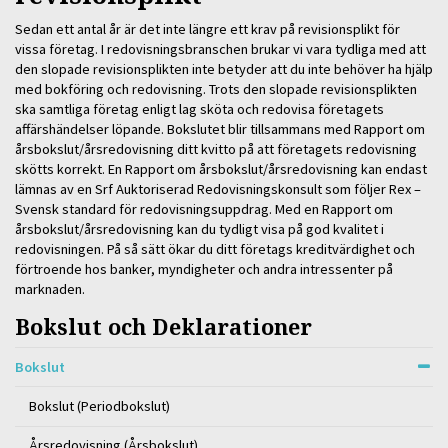
Sedan ett antal år är det inte längre ett krav på revisionsplikt för
vissa företag. I redovisningsbranschen brukar vi vara tydliga med att
den slopade revisionsplikten inte betyder att du inte behöver ha hjälp
med bokföring och redovisning. Trots den slopade revisionsplikten
ska samtliga företag
enligt lag sköta och redovisa företagets
affärshändelser löpande. Bokslutet blir tillsammans med Rapport om
årsbokslut/årsredovisning ditt kvitto på att företagets redovisning
skötts korrekt. En Rapport om årsbokslut/årsredovisning kan endast
lämnas av en Srf Auktoriserad Redovisningskonsult som följer Rex –
Svensk standard för redovisningsuppdrag. Med en Rapport om
årsbokslut/årsredovisning kan du tydligt visa på god kvalitet i
redovisningen. På så sätt ökar du ditt företags kreditvärdighet och
förtroende hos banker, myndigheter och andra intressenter på
marknaden.
Bokslut och Deklarationer
Bokslut
Bokslut (Periodbokslut)
Årsredovisning (Årsbokslut)