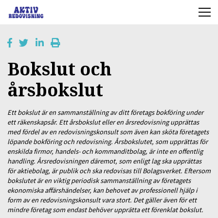
Bokslut och
årsbokslut
Ett bokslut är en sammanställning av ditt företags bokföring under
ett räkenskapsår. Ett årsbokslut eller en årsredovisning upprättas
med fördel av en redovisningskonsult som även kan sköta företagets
löpande bokföring och redovisning. Årsbokslutet, som upprättas för
enskilda firmor, handels- och kommanditbolag, är inte en offentlig
handling. Årsredovisningen däremot, som enligt lag ska upprättas
för aktiebolag, är publik och ska redovisas till Bolagsverket. Eftersom
bokslutet är en viktig periodisk sammanställning av företagets
ekonomiska affärshändelser, kan behovet av professionell hjälp i
form av en redovisningskonsult vara stort. Det gäller även för ett
mindre företag som endast behöver upprätta ett förenklat bokslut.