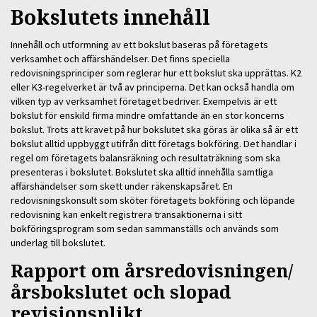
Bokslutets innehåll
Innehåll och utformning av ett bokslut baseras på företagets
verksamhet och affärshändelser. Det finns speciella
redovisningsprinciper som reglerar hur ett bokslut ska upprättas. K2
eller K3-regelverket
är
två av principerna. Det kan också handla om
vilken typ av verksamhet företaget bedriver. Exempelvis är ett
bokslut för enskild firma mindre omfattande än en stor koncerns
bokslut. Trots att kravet på hur bokslutet ska göras är olika så är ett
bokslut alltid uppbyggt utifrån ditt företags bokföring. Det handlar i
regel om företagets balansräkning och resultaträkning som ska
presenteras i bokslutet. Bokslutet ska alltid innehålla samtliga
affärshändelser som skett under räkenskapsåret. En
redovisningskonsult som sköter företagets bokföring och löpande
redovisning kan enkelt registrera transaktionerna i sitt
bokföringsprogram som sedan sammanställs och används som
underlag till bokslutet.
Rapport om årsredovisningen/
årsbokslutet och slopad
revisionsplikt