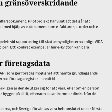
ch gränsöverskridande
affärsdokument. Pilotprojekt har visat att det går att
l med hjälp av e-dokument som e-fakturor, e-order och e-
elvis vid rapportering till skattemyndigheterna enligt VIDA
björn. Ett konkret exempel är hur e-kvitton kan bära
r företagsdata
kt API som ger företag möjlighet att hämta grundläggande
nas företagsregister – i realtid.
erkligen är den de utger sig för att vara, eller om en person
är bygger på tillit, eftersom datan kommer direkt från de
nderna, och Sverige förväntas vara helt anslutet under första