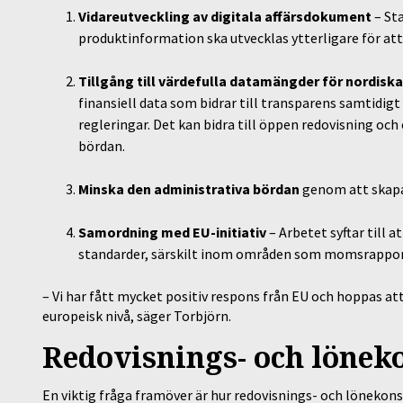
Vidareutveckling av digitala affärsdokument
– St
produktinformation ska utvecklas ytterligare för at
Tillgång till värdefulla datamängder för nordisk
finansiell data som bidrar till transparens samtidi
regleringar. Det kan bidra till öppen redovisning oc
bördan.
Minska den administrativa bördan
genom att skapa 
Samordning med EU-initiativ
– Arbetet syftar till 
standarder, särskilt inom områden som momsrappor
– Vi har fått mycket positiv respons från EU och hoppas att
europeisk nivå, säger Torbjörn.
Redovisnings- och lönek
En viktig fråga framöver är hur redovisnings- och lönekons