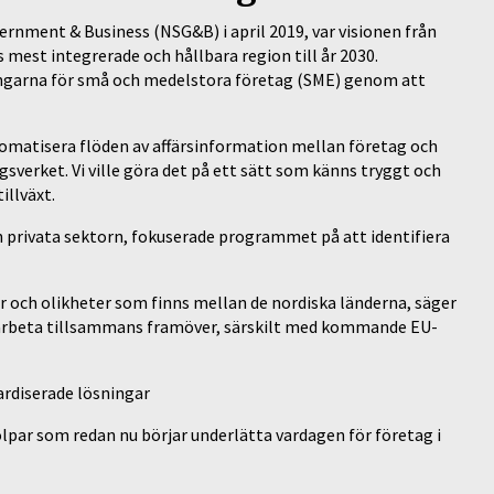
ernment & Business (NSG&B) i april 2019, var visionen från
s mest integrerade och hållbara region till år 2030.
ngarna för små och medelstora företag (SME) genom att
omatisera flöden av affärsinformation mellan företag och
sverket. Vi ville göra det på ett sätt som känns tryggt och
illväxt.
privata sektorn, fokuserade programmet på att identifiera
er och olikheter som finns mellan de nordiska länderna, säger
na arbeta tillsammans framöver, särskilt med kommande EU-
ardiserade lösningar
par som redan nu börjar underlätta vardagen för företag i