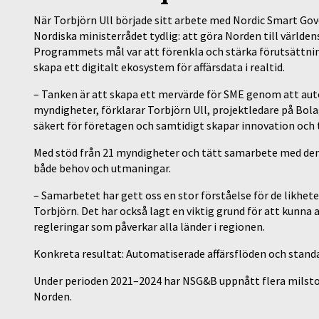
När Torbjörn Ull började sitt arbete med Nordic Smart Gov
Nordiska ministerrådet tydlig: att göra Norden till världen
Programmets mål var att förenkla och stärka förutsättni
skapa ett digitalt ekosystem för affärsdata i realtid.
– Tanken är att skapa ett mervärde för SME genom att aut
myndigheter, förklarar Torbjörn Ull, projektledare på Bolag
säkert för företagen och samtidigt skapar innovation och t
Med stöd från 21 myndigheter och tätt samarbete med den 
både behov och utmaningar.
– Samarbetet har gett oss en stor förståelse för de likhet
Torbjörn. Det har också lagt en viktig grund för att kun
regleringar som påverkar alla länder i regionen.
Konkreta resultat: Automatiserade affärsflöden och stand
Under perioden 2021–2024 har NSG&B uppnått flera milstol
Norden.