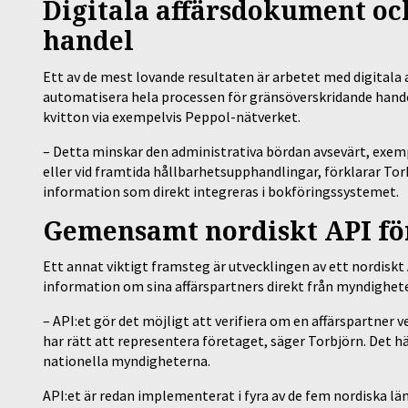
Digitala affärsdokument o
handel
Ett av de mest lovande resultaten är arbetet med digitala 
automatisera hela processen för gränsöverskridande hande
kvitton via exempelvis Peppol-nätverket.
– Detta minskar den administrativa bördan avsevärt, exemp
eller vid framtida hållbarhetsupphandlingar, förklarar Tor
information som direkt integreras i bokföringssystemet.
Gemensamt nordiskt API fö
Ett annat viktigt framsteg är utvecklingen av ett nordis
information om sina affärspartners direkt från myndigheter
– API:et gör det möjligt att verifiera om en affärspartner v
har rätt att representera företaget, säger Torbjörn. Det h
nationella myndigheterna.
API:et är redan implementerat i fyra av de fem nordiska lä