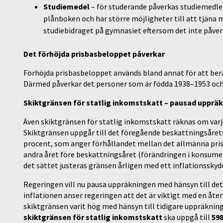
Studiemedel
– för studerande påverkas studiemedle
plånboken och har större möjligheter till att tjäna 
studiebidraget på gymnasiet eftersom det inte påver
Det förhöjda prisbasbeloppet påverkar
Förhöjda prisbasbeloppet används bland annat för att be
Därmed påverkar det personer som är födda 1938–1953 och
Skiktgränsen för statlig inkomstskatt – pausad upprä
Även skiktgränsen för statlig inkomstskatt räknas om varj
Skiktgränsen uppgår till det föregående beskattningsårets
procent, som anger förhållandet mellan det allmänna prislä
andra året före beskattningsåret (förändringen i konsume
det sättet justeras gränsen årligen med ett inflationsskyd
Regeringen vill nu pausa uppräkningen med hänsyn till de
inflationen anser regeringen att det är viktigt med en åte
skiktgränsen varit hög med hänsyn till tidigare uppräkning
skiktgränsen för statlig inkomstskatt
ska uppgå till
598