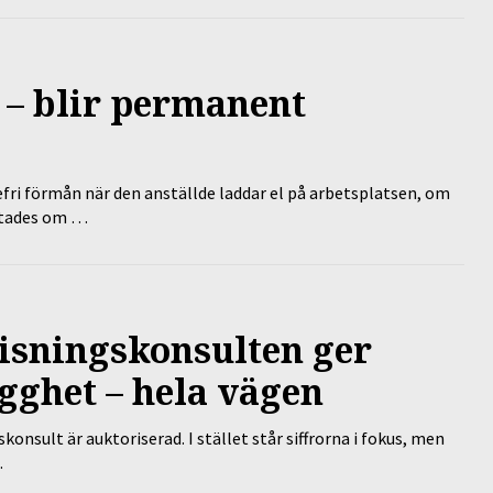
 – blir permanent
efri förmån när den anställde laddar el på arbetsplatsen, om
lutades om …
isningskonsulten ger
gghet – hela vägen
nsult är auktoriserad. I stället står siffrorna i fokus, men
…