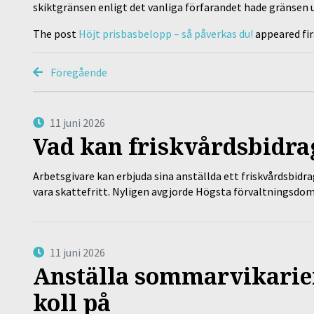
skiktgränsen enligt det vanliga förfarandet hade gränsen u
The post
Höjt prisbasbelopp – så påverkas du!
appeared fi
Föregående
11 juni 2026
Vad kan friskvårdsbidrag
Arbetsgivare kan erbjuda sina anställda ett friskvårdsbidra
vara skattefritt. Nyligen avgjorde Högsta förvaltningsd
11 juni 2026
Anställa sommarvikarier
koll på