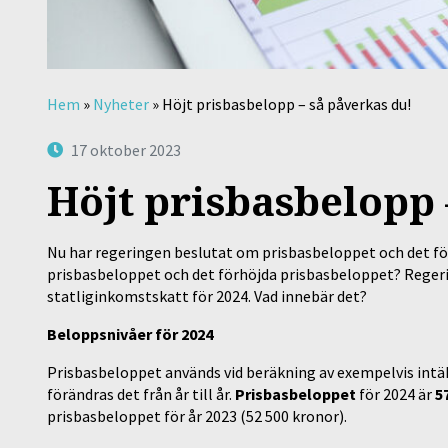
Hem
»
Nyheter
»
Höjt prisbasbelopp – så påverkas du!
17 oktober 2023
Höjt prisbasbelopp 
Nu har regeringen beslutat om prisbasbeloppet och det fö
prisbasbeloppet och det förhöjda prisbasbeloppet? Regerin
statliginkomstskatt för 2024. Vad innebär det?
Beloppsnivåer för 2024
Prisbasbeloppet används vid beräkning av exempelvis intäk
förändras det från år till år.
Prisbasbeloppet
för 2024 är
5
prisbasbeloppet för år 2023 (52 500 kronor).