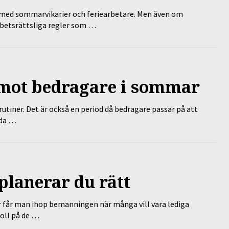
ed sommarvikarier och feriearbetare. Men även om
rbetsrättsliga regler som …
 mot bedragare i sommar
tiner. Det är också en period då bedragare passar på att
dda …
planerar du rätt
r får man ihop bemanningen när många vill vara lediga
koll på de …