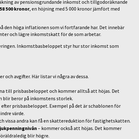
räkning av pensionsgrundande inkomst och tillgodoräknande
58 500 kronor
, en höjning med 5 000 kronor jämfört med
på den höga inflationen som vi fortfarande har. Det innebär
nter och lägre inkomstskatt för de som arbetar.
eringen. Inkomstbasbeloppet styr hur stor inkomst som
och avgifter. Här listar vi några av dessa.
na till prisbasbeloppet och kommer alltså att höjas. Det
n blir beror på inkomstens storlek.
 efter prisbasbeloppet. Exempel på det är schablonen för
indre värde.
h vissa andra kan få en skattereduktion för fastighetskatten.
jukpenningnivån
– kommer också att höjas. Det kommer
öräldraledig blir högre.