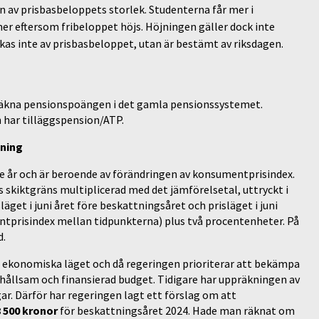
n av prisbasbeloppets storlek. Studenterna får mer i
mer eftersom fribeloppet höjs. Höjningen gäller dock inte
kas inte av prisbasbeloppet, utan är bestämt av riksdagen.
räkna pensionspoängen i det gamla pensionssystemet.
 har tilläggspension/ATP.
kning
e år och är beroende av förändringen av konsumentprisindex.
 skiktgräns multiplicerad med det jämförelsetal, uttryckt i
get i juni året före beskattningsåret och prisläget i juni
ntprisindex mellan tidpunkterna) plus två procentenheter. På
d.
t ekonomiska läget och då regeringen prioriterar att bekämpa
rhållsam och finansierad budget. Tidigare har uppräkningen av
ar. Därför har regeringen lagt ett förslag om att
 500 kronor
för beskattningsåret 2024. Hade man räknat om