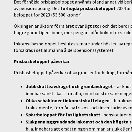
Det förhöjda prisbasbeloppet används bland annat vid be
av pensionspoäng. Det
förhöjda prisbasbeloppet
2024 är
beloppet för 2023 (53 500 kronor).
Ökningen är liksom förra året ovanligt stor och det beror 
högre garantipensioner, mer pengar i plånboken för stude
Inkomstbasbeloppet beslutas senare under hösten av reg
försäkras i det allmänna ålderspensionssystemet.
Prisbasbeloppet påverkar
Prisbasbeloppet påverkar olika gränser för bidrag, förmåner 
Jobbskatteavdraget och grundavdraget
– är knut
innebär sänkt skatt för alla, men hur stor sänkninge
Olika schabloner i inkomstskattelagen
– beräknas
traktamente, förmån av fri kost och inventarier av m
Spärrbeloppet för fastighetsskatt
–pensionärer oc
Sjukpenninggrundande inkomst och den högsta s
bl.a. innebära att ersättningen om man är sjuk eller f