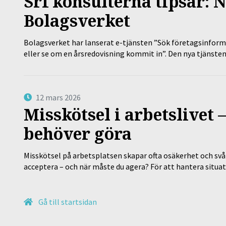
Srf konsulterna tipsar: N
Bolagsverket
Bolagsverket har lanserat e-tjänsten ”Sök företagsinforma
eller se om en årsredovisning kommit in”. Den nya tjänst
12 mars 2026
Misskötsel i arbetslivet
behöver göra
Misskötsel på arbetsplatsen skapar ofta osäkerhet och svår
acceptera – och när måste du agera? För att hantera situ
Gå till startsidan