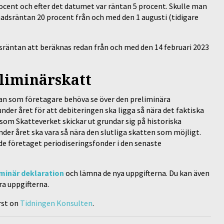
ocent och efter det datumet var räntan 5 procent. Skulle man
tnadsräntan 20 procent från och med den 1 augusti (tidigare
sräntan att beräknas redan från och med den 14 februari 2023
eliminärskatt
man som företagare behöva se över den preliminära
nder året för att debiteringen ska ligga så nära det faktiska
som Skatteverket skickar ut grundar sig på historiska
nder året ska vara så nära den slutliga skatten som möjligt.
e företaget periodiseringsfonder i den senaste
iminär deklaration
och lämna de nya uppgifterna. Du kan även
ra uppgifterna.
rst on
Tidningen Konsulten
.