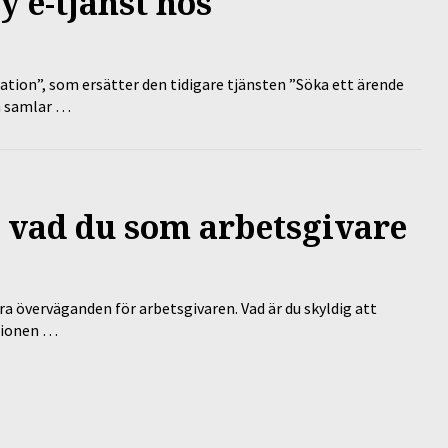
y e-tjänst hos
tion”, som ersätter den tidigare tjänsten ”Söka ett ärende
en samlar …
 – vad du som arbetsgivare
a överväganden för arbetsgivaren. Vad är du skyldig att
ationen …