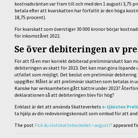
kostnadsräntan var fram till och med den 1 augusti 3,75 pr
betala efter att kvarskatten har förfallit är den höga kos
18,75 procent).
För kvarskatt som överstiger 30 000 kronor börjar kostnad
för inkomståret 2022.
Se över debiteringen av pr
För att få en mer korrekt debiterad preliminärskatt kan 
debiteringen av skatt för 2023. Det kan man göra löpande u
utfallet som möjligt. Det beslut om preliminär debitering 
uppgifter. Målet är att preliminär skatten som betalas in u
Kanske har verksamheten gått bättre under 2023? Återförd
deklarationen så att debiteringen blev för hög?
Enklast är det att använda Skatteverkets
e-tjänsten Prel
ta hjälp av din redovisningskonsult som ombud för att änd
The post
Fick du slutskattebeskedet i augusti?
appeared fi