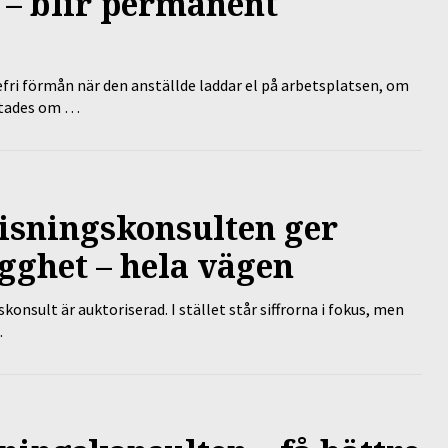
 – blir permanent
efri förmån när den anställde laddar el på arbetsplatsen, om
lutades om …
isningskonsulten ger
gghet – hela vägen
nsult är auktoriserad. I stället står siffrorna i fokus, men
…