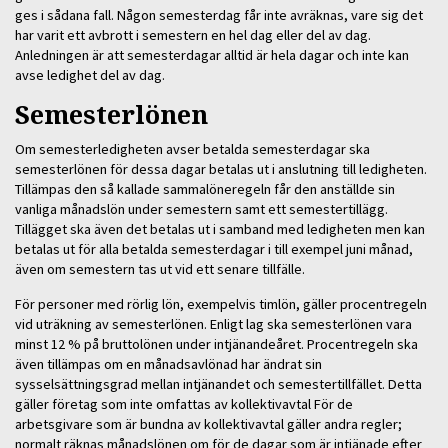
ges i sådana fall. Någon semesterdag får inte avräknas, vare sig det
har varit ett avbrott i semestern en hel dag eller del av dag.
Anledningen är att semesterdagar alltid är hela dagar och inte kan
avse ledighet del av dag.
Semesterlönen
Om semesterledigheten avser betalda semesterdagar ska
semesterlönen för dessa dagar betalas ut i anslutning till ledigheten.
Tillämpas den så kallade sammalöneregeln får den anställde sin
vanliga månadslön under semestern samt ett semestertillägg.
Tillägget ska även det betalas ut i samband med ledigheten men kan
betalas ut för alla betalda semesterdagar i till exempel juni månad,
även om semestern tas ut vid ett senare tillfälle.
För personer med rörlig lön, exempelvis timlön, gäller procentregeln
vid uträkning av semesterlönen. Enligt lag ska semesterlönen vara
minst 12 % på bruttolönen under intjänandeåret. Procentregeln ska
även tillämpas om en månadsavlönad har ändrat sin
sysselsättningsgrad mellan intjänandet och semestertillfället. Detta
gäller företag som inte omfattas av kollektivavtal För de
arbetsgivare som är bundna av kollektivavtal gäller andra regler;
normalt räknas månadslönen om för de dagar som är intjänade efter