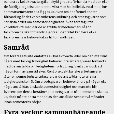
bundna av kollektivavtal gäller skyldighet att förhandla med den eller
de fackliga organisationer med vilka man har kollektivavtal med, hur
sommarsemestern ska läggas ut. Även om det formellt heter
förhandling är det verksamhetens inriktning och arbetsgivaren som
har sista ordet om semesterledigheten. Även företag utan
kollektivavtal men där de anställda är medlemmar i någon
fackförening ska förhandling göras. I det fallet kan flera olika
fackföreningar behöva kallas till förhandlingen.
Samråd
Om företagets inte omfattas av kollektivavtal eller om det inte finns
några med facklig tillhörighet behöver inte arbetsgivaren förhandla
med de anställda om ledighetens förläggning. Vanligt är dock att
någon form av samråd sker. Rent praktiskt kanske arbetsgivaren
låter en semesterlista cirkulera där de anställda noterar sina
ledighetsönskemål. Om arbetsgivaren behöver ändra på någon eller
några anställdas önskade semesterledighet och man inte blir
överens om denna bestämmer arbetsgivaren när semestern ska tas
ut, dock måste detta meddelas den anställde senast två månader
innan semesterns början.
Fyra veckor sammanhängande