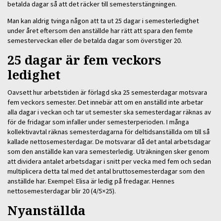
betalda dagar så att det räcker till semesterstängningen.
Man kan aldrig tvinga någon att ta ut 25 dagar i semesterledighet
under året eftersom den anställde har rätt att spara den femte
semesterveckan eller de betalda dagar som överstiger 20.
25 dagar är fem veckors
ledighet
Oavsett hur arbetstiden är förlagd ska 25 semesterdagar motsvara
fem veckors semester. Det innebär att om en anställd inte arbetar
alla dagar i veckan och tar ut semester ska semesterdagar räknas av
för de fridagar som infaller under semesterperioden. I många
kollektivavtal räknas semesterdagarna för deltidsanställda om till så
kallade nettosemesterdagar. De motsvarar då det antal arbetsdagar
som den anställde kan vara semesterledig. Uträkningen sker genom
att dividera antalet arbetsdagar i snitt per vecka med fem och sedan
multiplicera detta tal med det antal bruttosemesterdagar som den
anställde har. Exempel: Elisa är ledig på fredagar. Hennes
nettosemesterdagar blir 20 (4/5×25).
Nyanställda