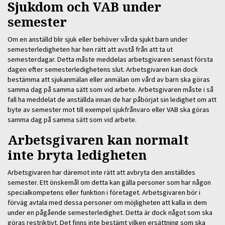
Sjukdom och VAB under
semester
Om en anställd blir sjuk eller behöver vårda sjukt barn under
semesterledigheten har hen rätt att avstå från att ta ut
semesterdagar. Detta måste meddelas arbetsgivaren senast första
dagen efter semesterledighetens slut. Arbetsgivaren kan dock
bestämma att sjukanmälan eller anmälan om vård av barn ska göras
samma dag på samma sätt som vid arbete. Arbetsgivaren måste i så
fall ha meddelat de anställda innan de har påbörjat sin ledighet om att
byte av semester mot till exempel sjukfrånvaro eller VAB ska göras
samma dag på samma sätt som vid arbete.
Arbetsgivaren kan normalt
inte bryta ledigheten
Arbetsgivaren har däremot inte rätt att avbryta den anställdes
semester. Ett önskemål om detta kan gälla personer som har någon
specialkompetens eller funktion i företaget. Arbetsgivaren bör i
förväg avtala med dessa personer om möjligheten att kalla in dem
under en pågående semesterledighet. Detta är dock något som ska
göras restriktivt. Det finns inte bestämt vilken ersättning som ska