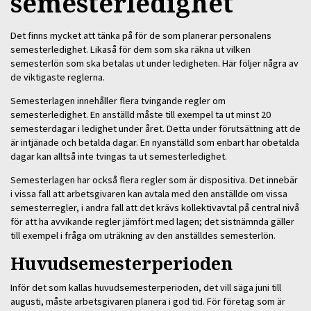
semesterledighet
Det finns mycket att tänka på för de som planerar personalens
semesterledighet. Likaså för dem som ska räkna ut vilken
semesterlön som ska betalas ut under ledigheten. Här följer några av
de viktigaste reglerna.
Semesterlagen innehåller flera tvingande regler om
semesterledighet. En anställd måste till exempel ta ut minst 20
semesterdagar i ledighet under året. Detta under förutsättning att de
är intjänade och betalda dagar. En nyanställd som enbart har obetalda
dagar kan alltså inte tvingas ta ut semesterledighet.
Semesterlagen har också flera regler som är dispositiva. Det innebär
i vissa fall att arbetsgivaren kan avtala med den anställde om vissa
semesterregler, i andra fall att det krävs kollektivavtal på central nivå
för att ha avvikande regler jämfört med lagen; det sistnämnda gäller
till exempel i fråga om uträkning av den anställdes semesterlön.
Huvudsemesterperioden
Inför det som kallas huvudsemesterperioden, det vill säga juni till
augusti, måste arbetsgivaren planera i god tid. För företag som är