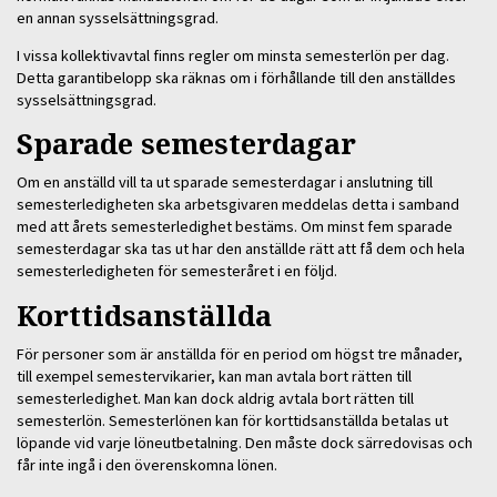
en annan sysselsättningsgrad.
I vissa kollektivavtal finns regler om minsta semesterlön per dag.
Detta garantibelopp ska räknas om i förhållande till den anställdes
sysselsättningsgrad.
Sparade semesterdagar
Om en anställd vill ta ut sparade semesterdagar i anslutning till
semesterledigheten ska arbetsgivaren meddelas detta i samband
med att årets semesterledighet bestäms. Om minst fem sparade
semesterdagar ska tas ut har den anställde rätt att få dem och hela
semesterledigheten för semesteråret i en följd.
Korttidsanställda
För personer som är anställda för en period om högst tre månader,
till exempel semestervikarier, kan man avtala bort rätten till
semesterledighet. Man kan dock aldrig avtala bort rätten till
semesterlön. Semesterlönen kan för korttidsanställda betalas ut
löpande vid varje löneutbetalning. Den måste dock särredovisas och
får inte ingå i den överenskomna lönen.