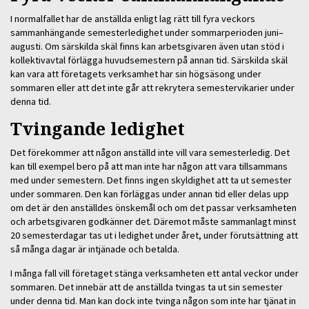
I normalfallet har de anställda enligt lag rätt till fyra veckors
sammanhängande semesterledighet under sommarperioden juni–
augusti. Om särskilda skäl finns kan arbetsgivaren även utan stöd i
kollektivavtal förlägga huvudsemestern på annan tid. Särskilda skäl
kan vara att företagets verksamhet har sin högsäsong under
sommaren eller att det inte går att rekrytera semestervikarier under
denna tid.
Tvingande ledighet
Det förekommer att någon anställd inte vill vara semesterledig. Det
kan till exempel bero på att man inte har någon att vara tillsammans
med under semestern. Det finns ingen skyldighet att ta ut semester
under sommaren. Den kan förläggas under annan tid eller delas upp
om det är den anställdes önskemål och om det passar verksamheten
och arbetsgivaren godkänner det. Däremot måste sammanlagt minst
20 semesterdagar tas ut i ledighet under året, under förutsättning att
så många dagar är intjänade och betalda.
I många fall vill företaget stänga verksamheten ett antal veckor under
sommaren. Det innebär att de anställda tvingas ta ut sin semester
under denna tid. Man kan dock inte tvinga någon som inte har tjänat in