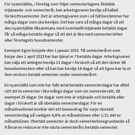
För nyanställda, i företag som följer semesterlagens åtskilda
intjänande- och semesterår, kan arbetsgivaren bevilja så kallad
förskottssemester. Det är arbetsgivaren som i så fall bestämmer hur
många dagar som ska beviljas. Det kan vara så många dagar så att
den nyanställde tillsammans med eventuellt intjänade betalda dagar
får så många betalda dagar så att det är lika med semesterrätten
eller företagets huvudsemester.
Exempel: Egon började den 1 januari 2023. Till semesteråret som
börjar den 1 april 2023 har han tjänat in 7 betalda dagar. Arbetsgivaren
kan välja att antingen bevilja 13 dagar i förskott så att det räcker till
huvudsemestern eller så kan han bevilja 18 dagar så att Egon kan ta ut
fem veckors betald semester under semesteråret.
En nyanställd som inte har fullt antal betalda semesterdagar har alltid
rätt att ta semester i lika många dagar som sin semesterrätt, till
exempel 25 dagar. De dagar som inte är intjänade och betalda eller
dagar i förskott är då obetalda semesterdagar. För en
månadsavlönad innebär det ett löneavdrag för varje obetald
semesterdag på vanligen 4,6% av månadslönen eller 1/21-del av
månadslönen. Obetald semester är dock semesterlönegrundande så
frånvaron reducerar inte nästa semesterårs betalda semester.