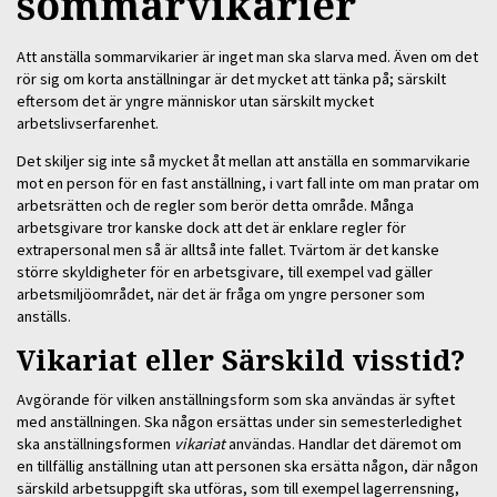
sommarvikarier
Att anställa sommarvikarier är inget man ska slarva med. Även om det
rör sig om korta anställningar är det mycket att tänka på; särskilt
eftersom det är yngre människor utan särskilt mycket
arbetslivserfarenhet.
Det skiljer sig inte så mycket åt mellan att anställa en sommarvikarie
mot en person för en fast anställning, i vart fall inte om man pratar om
arbetsrätten och de regler som berör detta område. Många
arbetsgivare tror kanske dock att det är enklare regler för
extrapersonal men så är alltså inte fallet. Tvärtom är det kanske
större skyldigheter för en arbetsgivare, till exempel vad gäller
arbetsmiljöområdet, när det är fråga om yngre personer som
anställs.
Vikariat eller Särskild visstid?
Avgörande för vilken anställningsform som ska användas är syftet
med anställningen. Ska någon ersättas under sin semesterledighet
ska anställningsformen
vikariat
användas. Handlar det däremot om
en tillfällig anställning utan att personen ska ersätta någon, där någon
särskild arbetsuppgift ska utföras, som till exempel lagerrensning,