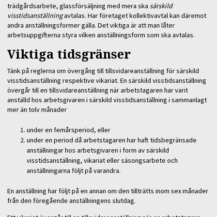
trädgårdsarbete, glassförsäljning med mera ska
särskild
visstidsanställning
avtalas. Har företaget kollektivavtal kan däremot
andra anställningsformer gälla. Det viktiga är att man låter
arbetsuppgifterna styra vilken anställningsform som ska avtalas.
Viktiga tidsgränser
Tänk på reglerna om övergång till tillsvidareanställning för särskild
visstidsanställning respektive vikariat. En särskild visstidsanställning
övergår till en tillsvidareanställning när arbetstagaren har varit
anställd hos arbetsgivaren i särskild visstidsanställning i sammanlagt
mer än tolv månader
under en femårsperiod, eller
under en period då arbetstagaren har haft tidsbegränsade
anställningar hos arbetsgivaren i form av särskild
visstidsanställning, vikariat eller säsongsarbete och
anställningarna följt på varandra.
En anställning har följt på en annan om den tillträtts inom sex månader
från den föregående anställningens slutdag.