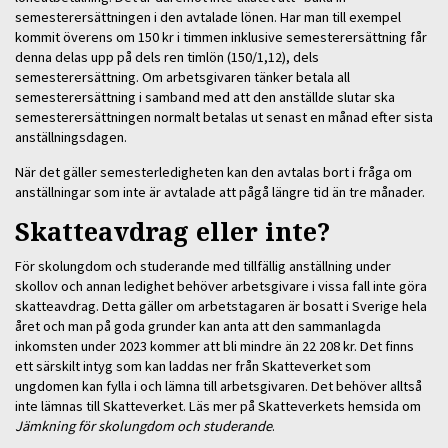
semesterersättningen i den avtalade lönen. Har man till exempel
kommit överens om 150 kr i timmen inklusive semesterersättning får
denna delas upp på dels ren timlön (150/1,12), dels
semesterersättning. Om arbetsgivaren tänker betala all
semesterersättning i samband med att den anställde slutar ska
semesterersättningen normalt betalas ut senast en månad efter sista
anställningsdagen.
När det gäller semesterledigheten kan den avtalas bort i fråga om
anställningar som inte är avtalade att pågå längre tid än tre månader.
Skatteavdrag eller inte?
För skolungdom och studerande med tillfällig anställning under
skollov och annan ledighet behöver arbetsgivare i vissa fall inte göra
skatteavdrag. Detta gäller om arbetstagaren är bosatt i Sverige hela
året och man på goda grunder kan anta att den sammanlagda
inkomsten under 2023 kommer att bli mindre än 22 208 kr. Det finns
ett särskilt intyg som kan laddas ner från Skatteverket som
ungdomen kan fylla i och lämna till arbetsgivaren. Det behöver alltså
inte lämnas till Skatteverket. Läs mer på Skatteverkets hemsida om
Jämkning för skolungdom och studerande
.