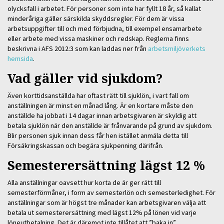
olycksfall i arbetet. För personer som inte har fyllt 18 år, så kallat
minderåriga gäller särskilda skyddsregler. För dem är vissa
arbetsuppgifter till och med förbjudna, till exempel ensamarbete
eller arbete med vissa maskiner och redskap. Reglerna finns
beskrivna i AFS 2012:3 som kan laddas ner från
arbetsmiljöverkets
hemsida
.
Vad gäller vid sjukdom?
Även korttidsanställda har oftast rätt till sjuklön, i vart fall om
anställningen är minst en månad lång. Är en kortare måste den
anställde ha jobbat i 14 dagar innan arbetsgivaren är skyldig att
betala sjuklön när den anställde är frånvarande på grund av sjukdom.
Blir personen sjuk innan dess får hen istället anmäla detta till
Försäkringskassan och begära sjukpenning därifrån.
Semesterersättning lägst 12 %
Alla anställningar oavsett hur korta de är ger rätt till
semesterförmåner, i form av semesterlön och semesterledighet. För
anställningar som är högst tre månader kan arbetsgivaren välja att
betala ut semesterersättning med lägst 12% på lönen vid varje
löneutbetalning. Det är däremot inte tillåtet att ”baka in”