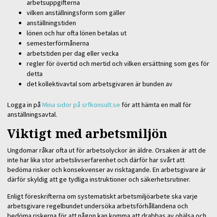
arbetsuppgifterna
vilken anställningsform som gäller
anställningstiden
lönen och hur ofta lönen betalas ut
semesterförmånerna
arbetstiden per dag eller vecka
regler för övertid och mertid och vilken ersättning som ges för
detta
det kollektivavtal som arbetsgivaren är bunden av
Logga in på
Mina sidor på srfkonsult.se
för att hämta en mall för
anställningsavtal.
Viktigt med arbetsmiljön
Ungdomar råkar ofta ut för arbetsolyckor än äldre. Orsaken är att de
inte har lika stor arbetslivserfarenhet och därför har svårt att
bedöma risker och konsekvenser av risktagande. En arbetsgivare är
därför skyldig att ge tydliga instruktioner och säkerhetsrutiner.
Enligt föreskrifterna om systematiskt arbetsmiljöarbete ska varje
arbetsgivare regelbundet undersöka arbetsförhållandena och
bedöma riskerna för att någon kan komma att drabbas av ohälsa och