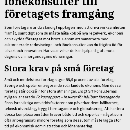
lönekonsulter till
företagets framgång
Som företagare är du ständigt upptagen med att driva verksamheten
framåt, samtidigt som du måste hålla koll på nya regelverk, ekonomi
och skydda företaget mot brott. Genom att samarbeta med
auktoriserade redovisnings- och lönekonsulter kan du frigöra tid för
tillväxt och innovation. Här visar vi hur de kan hjälpa dig att möta
dagens och morgondagens utmaningar.
Stora krav på små företag
Små och medelstora företag utgör 99,9 procent av alla företag i
Sverige och spelar en avgörande roll i landets ekonomi. Men dessa
företag står också inför stora utmaningar. Enligt Srf konsulternas
nyligen lanserade
Fokusrapport – insikter för hållbart företagande
finns fyra viktiga omvärldsfaktorer som påverkar dem: hållbarhet,
teknisk utveckling, tryggt företagande och globalisering. Att hantera
dessa komplexa områden kräver både tid och expertis – något som
ofta är begränsat i mindre företag som dessutom måste lägga stor
tid på ekonomisk administration och lönehantering.