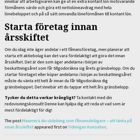
innebär att arbetsgivaren kan ge ut en extra kontant lön motsvarande
förmånens värde och göra ett nettolöneavdrag med hela
lönebeloppet och på så sätt omvandla löneförmånen till kontant lön.
Starta företag innan
årsskiftet
Om du idag inte äger andelar i ett fåmansföretag, men planerar att
starta ett aktiebolag kan det vara fördelaktigt att göra det innan
årsskiftet. Det är den som äger andelarna i början av
beskattningsåret som får tillgodoräkna sig årets gränsbelopp. Om du
startar företaget eller köper andelarna i början av beskattningsåret
måste du vänta ett helt år innan du får tillgodoräkna dig
gränsbeloppet. Det innebär att du tappar ett helt års gränsbelopp.
Tycker du detta verkar krångligt?
Ta kontakt med din
redovisningskonsult! Denne kan hjälpa dig att reda ut vad som är
mest fördelaktigt för dig!
The post
Maximera din utdelning som fåmansdelägare – att tänka på
innan årsskiftet
appeared first on
Tidningen Konsulten
.