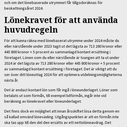
och om det lönebaserade utrymmet får tillgodoräknas för
beskattningsåret 2024.
Lönekravet för att använda
huvudregeln
För att kunna räkna med lönebaserat utrymme under 2024 måste du
eller närstående under 2023 tagit ut det lägsta av 713 280 kronor eller
445 800 kronor + 5 procent av sammanlagd kontant ersättning i
företaget. Lönen som du eller närstående är tvungen att ta ut under
2024 är det lägsta av 713 280 kronor eller 445 800 kronor + 5 procent
av sammanlagd kontant ersättning i företaget. Det är viktigt att du
ser över ditt löneuttag 2024 för att optimera utdelningsmöjligheterna
nästa år.
Det är endast kontant lön som får ingå i löneunderlaget. Löner som
betalats ut som förmån, till exempel bilförmån, ingår inte vid
beräkning av lönekravet eller löneunderlaget.
Det finns dock en möjlighet att innan årsskiftet lösa detta genom en
så kallad omvänd löneväxling. Utgångspunkten är att en förmån inte
ska tas upp till den del den ersätts av ett nettolöneavdrag. Det