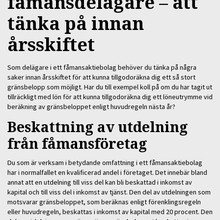
fåmansdelägare – att
tänka på innan
årsskiftet
Som delägare i ett fåmansaktiebolag behöver du tänka på några
saker innan årsskiftet för att kunna tillgodoräkna dig ett så stort
gränsbelopp som möjligt. Har du till exempel koll på om du har tagit ut
tillräckligt med lön för att kunna tillgodoräkna dig ett löneutrymme vid
beräkning av gränsbeloppet enligt huvudregeln nästa år?
Beskattning av utdelning
från fåmansföretag
Du som är verksam i betydande omfattning i ett fåmansaktiebolag
har i normalfallet en kvalificerad andel i företaget. Det innebär bland
annat att en utdelning till viss del kan bli beskattad i inkomst av
kapital och till viss del i inkomst av tjänst. Den del av utdelningen som
motsvarar gränsbeloppet, som beräknas enligt förenklingsregeln
eller huvudregeln, beskattas i inkomst av kapital med 20 procent. Den