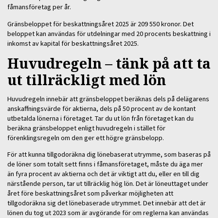
fåmansföretag per år.
Gränsbeloppet för beskattningsåret 2025 är 209 550 kronor. Det
beloppet kan användas för utdelningar med 20 procents beskattning i
inkomst av kapital för beskattningsåret 2025.
Huvudregeln – tänk på att ta
ut tillräckligt med lön
Huvudregeln innebär att gränsbeloppet beräknas dels på delägarens
anskaffningsvärde för aktierna, dels på 50 procent av de kontant
utbetalda lönerna i företaget. Tar du ut lön från företaget kan du
beräkna gränsbeloppet enligt huvudregeln i stället för
förenklingsregeln om den ger ett högre gränsbelopp.
För att kunna tillgodoräkna dig lönebaserat utrymme, som baseras på
de löner som totalt sett finns i fåmansföretaget, måste du äga mer
än fyra procent av aktierna och det är viktigt att du, eller en till dig
närstående person, tar ut tillräcklig hög lön. Det är löneuttaget under
året före beskattningsåret som påverkar möjligheten att
tillgodoräkna sig det lönebaserade utrymmet. Det innebär att det är
lönen du tog ut 2023 som är avgörande för om reglerna kan användas