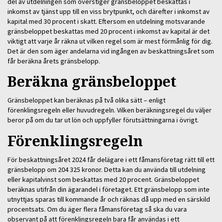
del av utdelningen som överstiger gränsbeloppet beskattas i
inkomst av tjänst upp till en viss brytpunkt, och därefter i inkomst av
kapital med 30 procent i skatt. Eftersom en utdelning motsvarande
gränsbeloppet beskattas med 20 procent i inkomst av kapital är det
viktigt att varje år räkna ut vilken regel som är mest förmånlig för dig.
Det är den som äger andelarna vid ingången av beskattningsåret som
får beräkna årets gränsbelopp.
Beräkna gränsbeloppet
Gränsbeloppet kan beräknas på två olika sätt – enligt
förenklingsregeln eller huvudregeln. Vilken beräkningsregel du väljer
beror på om du tar ut lön och uppfyller förutsättningarna i övrigt.
Förenklingsregeln
För beskattningsåret 2024 får delägare i ett fåmansföretag rätt till ett
gränsbelopp om 204 325 kronor. Detta kan du använda till utdelning
eller kapitalvinst som beskattas med 20 procent. Gränsbeloppet
beräknas utifrån din ägarandel i företaget. Ett gränsbelopp som inte
utnyttjas sparas till kommande år och räknas då upp med en särskild
procentsats. Om du äger flera fåmansföretag så ska du vara
observant på att förenklingsregeln bara får användas i ett