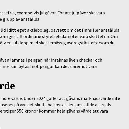
ttefria, exempelvis julgåvor. För att julgåvor ska vara
rre grupp av anställda.
ld i ditt eget aktiebolag, oavsett om det finns fler anställda.
som ges till ordinarie styrelseledamöter vara skattefria. Om
själv en julklapp med skattemässig avdragsrätt eftersom du
lgåvan lämnas i pengar, här inräknas även checkar och
 inte kan bytas mot pengar kan det däremot vara
rde
 mindre värde. Under 2024 gäller att gåvans marknadsvärde inte
seras på vad det skulle ha kostat den anställde att själv
verstiger 550 kronor kommer hela gåvans värde att vara
.