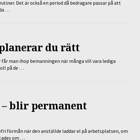
tiner. Det är också en period då bedragare passar på att
dda …
planerar du rätt
r får man ihop bemanningen när många vill vara lediga
koll på de …
 – blir permanent
efri förmån när den anställde laddar el på arbetsplatsen, om
lutades om …