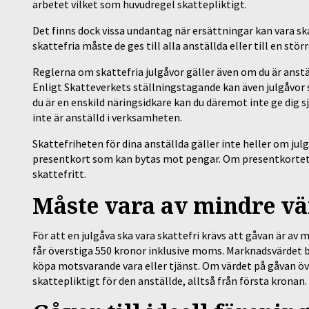
arbetet vilket som huvudregel skattepliktigt.
Det finns dock vissa undantag när ersättningar kan vara ska
skattefria måste de ges till alla anställda eller till en stö
Reglerna om skattefria julgåvor gäller även om du är anstäl
Enligt Skatteverkets ställningstagande kan även julgåvor 
du är en enskild näringsidkare kan du däremot inte ge dig 
inte är anställd i verksamheten.
Skattefriheten för dina anställda gäller inte heller om ju
presentkort som kan bytas mot pengar. Om presentkortet
skattefritt.
Måste vara av mindre vä
För att en julgåva ska vara skattefri krävs att gåvan är av
får överstiga 550 kronor inklusive moms. Marknadsvärdet ba
köpa motsvarande vara eller tjänst. Om värdet på gåvan ö
skattepliktigt för den anställde, alltså från första kronan