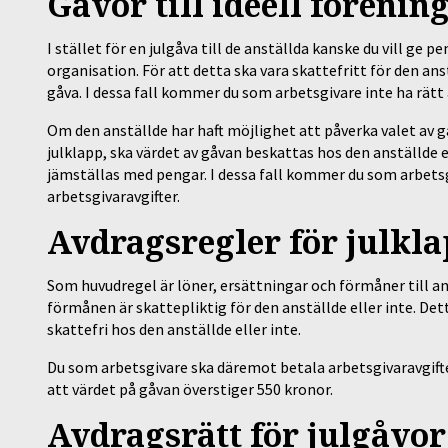
Gåvor till ideell förenin
I stället för en julgåva till de anställda kanske du vill ge pe
organisation. För att detta ska vara skattefritt för den ans
gåva. I dessa fall kommer du som arbetsgivare inte ha rätt
Om den anställde har haft möjlighet att påverka valet av gåv
julklapp, ska värdet av gåvan beskattas hos den anställde
jämställas med pengar. I dessa fall kommer du som arbetsg
arbetsgivaravgifter.
Avdragsregler för julkla
Som huvudregel är löner, ersättningar och förmåner till an
förmånen är skattepliktig för den anställde eller inte. Det
skattefri hos den anställde eller inte.
Du som arbetsgivare ska däremot betala arbetsgivaravgifte
att värdet på gåvan överstiger 550 kronor.
Avdragsrätt för julgåvor