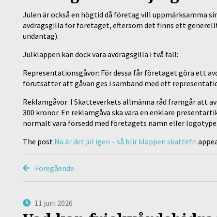
Julen är också en högtid då företag vill uppmärksamma sina
avdragsgilla för företaget, eftersom det finns ett generellt
undantag).
Julklappen kan dock vara avdragsgilla i två fall:
Representationsgåvor: För dessa får företaget göra ett a
förutsätter att gåvan ges i samband med ett representatio
Reklamgåvor: I Skatteverkets allmänna råd framgår att a
300 kronor. En reklamgåva ska vara en enklare presentartik
normalt vara försedd med företagets namn eller logotype
The post
Nu är det jul igen – så blir klappen skattefri
appea
Föregående
11 juni 2026