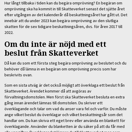
Hur långt tillbaka i tiden kan du begära omprövning? En begäran om
omprövning ska ha kommit in till Skatteverket senast det sjätte året
efter utgången av det kalenderår då beskattningsåret har gått ut. Det
innebär att du under 2023 kan begära omprövning av den slutliga
skatten för de sex tidigare beskattningsåren, dvs. för åren 2017 till
2022.
Om du inte är nöjd med ett
beslut från Skatteverket
Då kan du som ett första steg begära omprövning av beslutet och du
behöver då lämna in en begäran om omprövning precis som har
beskrivits ovan.
Som en sista utväg är det också möjligt att överklaga ett beslut från
Skatteverket. Ärendet kommer då att avgöras av
förvaltningsdomstolen. Men först ska Skatteverket besluta en extra
gång innan ärendet lämnas till domstolen. Du skriver ett
överklagande och talar om vad du anser vara fel och varför. Du måste
ange vilket beslut du överklagar och vilket beskattningsår som det
handlar om. Du kan skriva ett eget brev eller använda en blankett för
överklagande. Använder du blanketten är du säker på att du får med