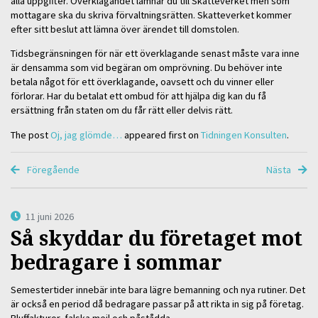
alla uppgifter. Överklagandet lämnar du till Skatteverket men som
mottagare ska du skriva förvaltningsrätten. Skatteverket kommer
efter sitt beslut att lämna över ärendet till domstolen.
Tidsbegränsningen för när ett överklagande senast måste vara inne
är densamma som vid begäran om omprövning. Du behöver inte
betala något för ett överklagande, oavsett och du vinner eller
förlorar. Har du betalat ett ombud för att hjälpa dig kan du få
ersättning från staten om du får rätt eller delvis rätt.
The post
Oj, jag glömde…
appeared first on
Tidningen Konsulten
.
Föregående
Nästa
11 juni 2026
Så skyddar du företaget mot
bedragare i sommar
Semestertider innebär inte bara lägre bemanning och nya rutiner. Det
är också en period då bedragare passar på att rikta in sig på företag.
Bluffakturor, falska mejl och påstådda …