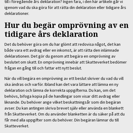
till i föregående års deklaration? Ingen fara, i den här artikeln går vi
igenom vad du ska göra för att rätta din deklaration eller tidigare års
deklarationer.
Hur du begär omprövning av en
tidigare års deklaration
Det du behöver göra om du har glömt att redovisa något, det kan
både vara ett avdrag eller en inkomst, är att rätta den inlämnade
deklarationen. Det gör du genom att begära en omprövning av
beslutet om skatt. En omprövning innebär att Skatteverket bedömer
frågan en gång till och fattar ett nytt beslut.
När du vill begära en omprövning av ett beslut skriver du vad du vill
ska ändras och varför. Ibland kan det vara lättare att lämna en ny
deklaration och lämna de korrekta uppgifterna. Du kan, om det
behövs, bifoga kopia på de handlingar som visar ditt avdrag eller
liknande. Du behöver ange vilket beskattningsår som din begäran
avser. Du kan antingen skriva brevet själv eller använda en blankett
från Skatteverket. Om du använder blanketten är du säker på att du
får med alla uppgifter som du behöver. Din begäran lämnar du till
Skatteverket.