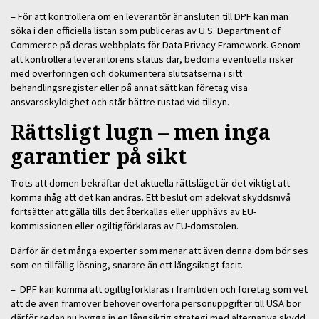
– För att kontrollera om en leverantör är ansluten till DPF kan man
söka i den officiella listan som publiceras av U.S. Department of
Commerce på deras webbplats för Data Privacy Framework. Genom
att kontrollera leverantörens status där, bedöma eventuella risker
med överföringen och dokumentera slutsatserna i sitt
behandlingsregister eller på annat sätt kan företag visa
ansvarsskyldighet och står bättre rustad vid tillsyn.
Rättsligt lugn – men inga
garantier på sikt
Trots att domen bekräftar det aktuella rättsläget är det viktigt att
komma ihåg att det kan ändras. Ett beslut om adekvat skyddsnivå
fortsätter att gälla tills det återkallas eller upphävs av EU-
kommissionen eller ogiltigförklaras av EU-domstolen.
Därför är det många experter som menar att även denna dom bör ses
som en tillfällig lösning, snarare än ett långsiktigt facit.
– DPF kan komma att ogiltigförklaras i framtiden och företag som vet
att de även framöver behöver överföra personuppgifter till USA bör
därför redan nu bygga in en långsiktig strategi med alternativa skydd,