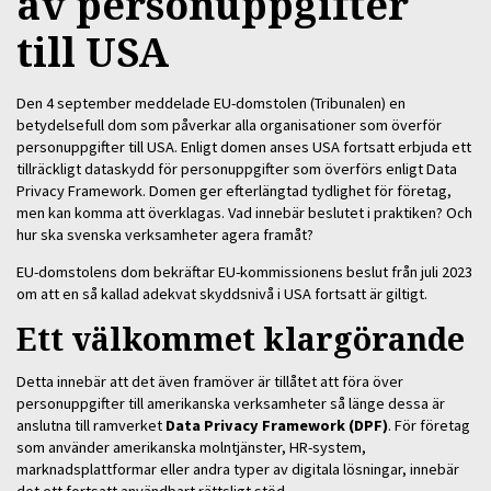
av personuppgifter
till USA
Den 4 september meddelade EU-domstolen (Tribunalen) en
betydelsefull dom som påverkar alla organisationer som överför
personuppgifter till USA. Enligt domen anses USA fortsatt erbjuda ett
tillräckligt dataskydd för personuppgifter som överförs enligt Data
Privacy Framework. Domen ger efterlängtad tydlighet för företag,
men kan komma att överklagas. Vad innebär beslutet i praktiken? Och
hur ska svenska verksamheter agera framåt?
EU-domstolens dom bekräftar EU-kommissionens beslut från juli 2023
om att en så kallad adekvat skyddsnivå i USA fortsatt är giltigt.
Ett välkommet klargörande
Detta innebär att det även framöver är tillåtet att föra över
personuppgifter till amerikanska verksamheter så länge dessa är
anslutna till ramverket
Data Privacy Framework (DPF)
. För företag
som använder amerikanska molntjänster, HR-system,
marknadsplattformar eller andra typer av digitala lösningar, innebär
det ett fortsatt användbart rättsligt stöd.