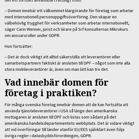
– Domen innebär ett välkommet klargörande för företag som arbetar
med internationell personuppgiftsöverföring. Den skapar en
välbehövlig trygghet för verksamheter som arbetar internationellt,
säger Carin Wenner, jurist och lärare på Srf konsulternas Mikrokurs
om ansvarsroller under GDPR.
Hon fortsätter:
– Det är dock viktigt att alltid säkerställa att leverantören eller
samarbetspartnern faktiskt är ansluten till DPF – något som inte alla
stora molnleverantörer är, även om man lätt kan tro det.
Vad innebär domen för
företag i praktiken?
För många svenska företag innebär domen att de kan fortsätta att
använda tjänsteleverantörer i USA så länge den amerikanska
mottagaren är ansluten till DPF och listas som sådant på det
amerikanska handelsdepartementets webbplats. Det är vidare viktigt
att vid överföringar till länder utanför EU/EES självklart även följa
övriga regler i dataskyddsförordningen, GDPR.