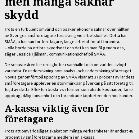
men många saknar
skydd
Trots en turbulent omvärld och osäker ekonomi saknar över hälften
av Sveriges småföretagare försäkring vid arbetslöshet. Detta har
SMÅA, a-kassan för företagare, länge arbetat för att förändra.
– Alla borde ha ett bra skyddsnät och det kan man få genom oss,
säger Jessica Tjällman, kommunikationschef på SMÅA.
De senaste åren har oroligheter i samhället och omvärlden avlöpt
varandra. En undersökning som analys- och undersökningsföretaget
Novus genomfört på uppdrag av SMÅA visar att 37 procent av landets
småföretagare upplever en stor/märkbar påverkan på sitt företag till
följd av detta. Effekten beskrivs i termer som ökade kostnader, färre
uppdrag, dålig lönsamhet och förändrade köpbeteenden hos kunder.
A-kassa viktig även för
företagare
Trots att omvärldsläget skakat om många verksamheter är endast 48
procent av småföretagarna medlem i en a-kassa.