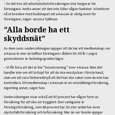
– En del tror att arbetslöshetsförsäkringen inte fungerar för
företagare. Andra anser att den inte fyller någon funktion. Vi behöver
nå ut bredare med budskapet att a-kassan är viktig även för
företagare, säger Jessica Tjällman.
”Alla borde ha ett
skyddsnät”
Av dem som i undersökningen uppger att de har ett medlemskap i en
a-kassa är mer än hälften företagare i åldern 50–59 år. I yngre
generationer är täckningsgraden lägre.
– Vi får höra att det är lite ”looservarning” över a-kassa. Men det
handlar inte om att ta höjd för att du ska misslyckas i första hand,
utan om att vara förberedd på att det kan ske saker som du inte kan
kontrollera. Ett medlemskap i a-kassan är en omställningsförsäkring,
ingenting annat, säger hon.
Undersökningen visar också att 87 procent har någon form av
försäkring för att öka sin trygghet. Den vanligaste är
företagsförsäkring, som 66 procent har. En stor andel har även
olycksfallsförsäkring och livförsäkring. Mer än var tionde uppger