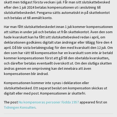
skatt men tidigast första veckan i juli. Får man sitt slutskattebesked
efter den 1 juli 2024 betalas kompensationen ut i anslutning till
slutskattebeskedet. Pengarna sätts automatiskt in på skattekontot
och betalas ut till anmält konto.
Har man fått slutskattebeskedet innan 1 juli kommer kompensationen
att sättas in under juli och betalas ut från skattekontot. Även den som
hade kvarskatt kan ha fått sitt slutskattebesked redan i april, om
deklarationen godkänns digitalt utan ändringar eller tillägg före den 4
april. Då blir sista betalningsdag för den med kvarskatt den 12 juli. Om
den som har rätt till kompensation har en kvarskatt som inte är betald
kommer kompensationen först att gå till den obetalda kvarskatten,
och därefter betalas eventuellt överskott ut. Om den slutliga skatten
ändras genom en omprövning kan det innebära att även
kompensationen blir ändrad.
Kompensationen kommer inte synas i deklaration eller
slutskattebesked. Ett separat beslut om kompensation skickas ut
digitalt eller med post. Kompensationen är skattefri.
The post
Nu kompenseras personer födda 1957
appeared first on
Tidningen Konsulten
.