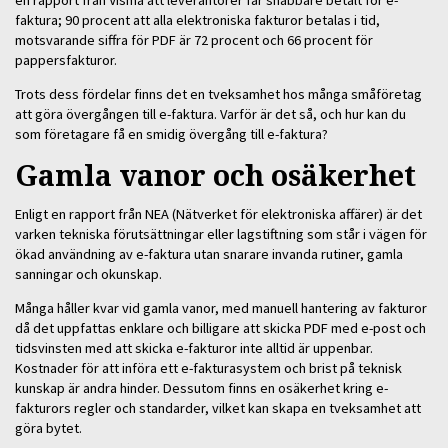
faktura; 90 procent att alla elektroniska fakturor betalas i tid,
motsvarande siffra för PDF är 72 procent och 66 procent för
pappersfakturor.
Trots dess fördelar finns det en tveksamhet hos många småföretag
att göra övergången till e-faktura. Varför är det så, och hur kan du
som företagare få en smidig övergång till e-faktura?
Gamla vanor och osäkerhet
Enligt en rapport från NEA (Nätverket för elektroniska affärer) är det
varken tekniska förutsättningar eller lagstiftning som står i vägen för
ökad användning av e-faktura utan snarare invanda rutiner, gamla
sanningar och okunskap.
Många håller kvar vid gamla vanor, med manuell hantering av fakturor
då det uppfattas enklare och billigare att skicka PDF med e-post och
tidsvinsten med att skicka e-fakturor inte alltid är uppenbar.
Kostnader för att införa ett e-fakturasystem och brist på teknisk
kunskap är andra hinder. Dessutom finns en osäkerhet kring e-
fakturors regler och standarder, vilket kan skapa en tveksamhet att
göra bytet.