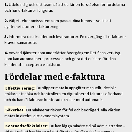
1.
Utbilda dig och ditt team så att du får en förståelse för fördelarna
och hur e-fakturor fungerar.
2.
Välj ett ekonomisystem som passar dina behov – se till att
systemet stöder e-fakturering.
3.
Informera dina kunder och leverantörer: En övergång till e-fakturor
kräver samarbete.
4.
Använd tjänster som underlättar övergången: Det finns verktyg
som kan automatisera processen och göra det enklare för dina
kunder att acceptera e-fakturor.
Fördelar med e-faktura
Effektivisering
:
Du slipper mata in uppgifter manuellt, det blir
enklare att söka och kontrollera en digitaliserad faktura i efterhand
och du kan få fakturan konterad och klar med automatik.
Säkerhet
:
Du minimerar risken för fel och bedrägeri. Alla värden
matas in direkt i ditt ekonomisystem.
Kostnadseffektivitet
:
Du kan lägga mindre tid på administration –
tid du i stället kan lägga på ditt företag. Du får också in pengar