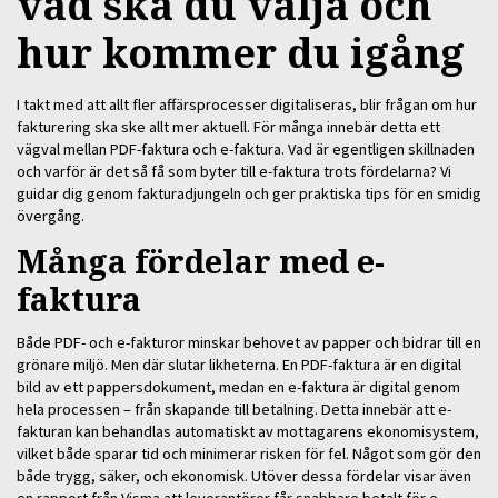
vad ska du välja och
hur kommer du igång
I takt med att allt fler affärsprocesser digitaliseras, blir frågan om hur
fakturering ska ske allt mer aktuell. För många innebär detta ett
vägval mellan PDF-faktura och e-faktura. Vad är egentligen skillnaden
och varför är det så få som byter till e-faktura trots fördelarna? Vi
guidar dig genom fakturadjungeln och ger praktiska tips för en smidig
övergång.
Många fördelar med e-
faktura
Både PDF- och e-fakturor minskar behovet av papper och bidrar till en
grönare miljö. Men där slutar likheterna. En PDF-faktura är en digital
bild av ett pappersdokument, medan en e-faktura är digital genom
hela processen – från skapande till betalning. Detta innebär att e-
fakturan kan behandlas automatiskt av mottagarens ekonomisystem,
vilket både sparar tid och minimerar risken för fel. Något som gör den
både trygg, säker, och ekonomisk. Utöver dessa fördelar visar även
en rapport från Visma att leverantörer får snabbare betalt för e-