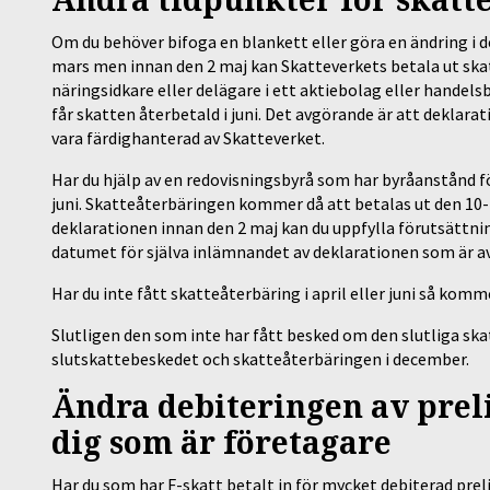
Om du behöver bifoga en blankett eller göra en ändring i d
mars men innan den 2 maj kan Skatteverkets betala ut skat
näringsidkare eller delägare i ett aktiebolag eller handel
får skatten återbetald i juni. Det avgörande är att deklara
vara färdighanterad av Skatteverket.
Har du hjälp av en redovisningsbyrå som har byråanstånd f
juni. Skatteåterbäringen kommer då att betalas ut den 10
deklarationen innan den 2 maj kan du uppfylla förutsättnin
datumet för själva inlämnandet av deklarationen som är a
Har du inte fått skatteåterbäring i april eller juni så komm
Slutligen den som inte har fått besked om den slutliga ska
slutskattebeskedet och skatteåterbäringen i december.
Ändra debiteringen av preli
dig som är företagare
Har du som har F-skatt betalt in för mycket debiterad preli