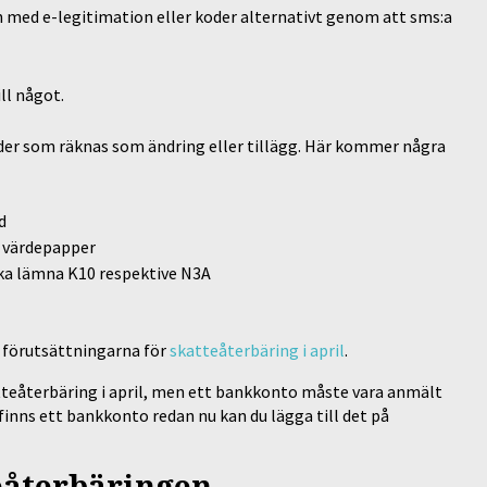
en med e-legitimation eller koder alternativt genom att sms:a
ll något.
ärder som räknas som ändring eller tillägg. Här kommer några
d
a värdepapper
ska lämna K10 respektive N3A
 förutsättningarna för
skatteåterbäring i april
.
atteåterbäring i april, men ett bankkonto måste vara anmält
finns ett bankkonto redan nu kan du lägga till det på
eåterbäringen