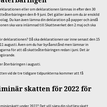
eklarationen eller om deklarationen lämnas in efter den 30
teåterbäringen den 8-9 juni. Det gäller även om du är enskild
sbolag. Du kan även lämna din deklaration på papper och ändå
tionen ska vara inlämnad till Skatteverket den 2 maj och ska
ör deklarationen? Då ska deklarationen var inne senast den 15
-11 augusti. Även om du har byråanstånd men lämnar in
garna för att då skatteåterbäringen redan i juni. Det är
vgörande.
er återbäringen i augusti.
tten vid de tre tidigare tidpunkterna kommer att få
minär skatten för 2022 för
minärskatt under 2022? Det vill säga din slutliga skatt