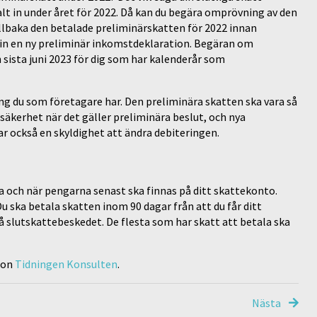
lt in under året för 2022. Då kan du begära omprövning av den
illbaka den betalade preliminärskatten för 2022 innan
in en ny preliminär inkomstdeklaration. Begäran om
sista juni 2023 för dig som har kalenderår som
ring du som företagare har. Den preliminära skatten ska vara så
osäkerhet när det gäller preliminära beslut, och nya
r också en skyldighet att ändra debiteringen.
a och när pengarna senast ska finnas på ditt skattekonto.
Du ska betala skatten inom 90 dagar från att du får ditt
 slutskattebeskedet. De flesta som har skatt att betala ska
 on
Tidningen Konsulten
.
Nästa