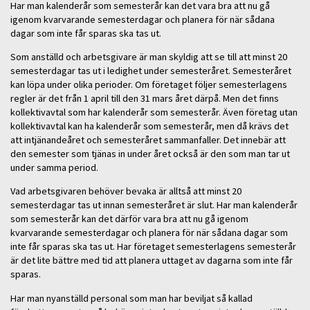
Har man kalenderår som semesterår kan det vara bra att nu gå
igenom kvarvarande semesterdagar och planera för när sådana
dagar som inte får sparas ska tas ut.
Som anställd och arbetsgivare är man skyldig att se till att minst 20
semesterdagar tas ut i ledighet under semesteråret. Semesteråret
kan löpa under olika perioder. Om företaget följer semesterlagens
regler är det från 1 april till den 31 mars året därpå. Men det finns
kollektivavtal som har kalenderår som semesterår. Även företag utan
kollektivavtal kan ha kalenderår som semesterår, men då krävs det
att intjänandeåret och semesteråret sammanfaller. Det innebär att
den semester som tjänas in under året också är den som man tar ut
under samma period.
Vad arbetsgivaren behöver bevaka är alltså att minst 20
semesterdagar tas ut innan semesteråret är slut. Har man kalenderår
som semesterår kan det därför vara bra att nu gå igenom
kvarvarande semesterdagar och planera för när sådana dagar som
inte får sparas ska tas ut. Har företaget semesterlagens semesterår
är det lite bättre med tid att planera uttaget av dagarna som inte får
sparas.
Har man nyanställd personal som man har beviljat så kallad