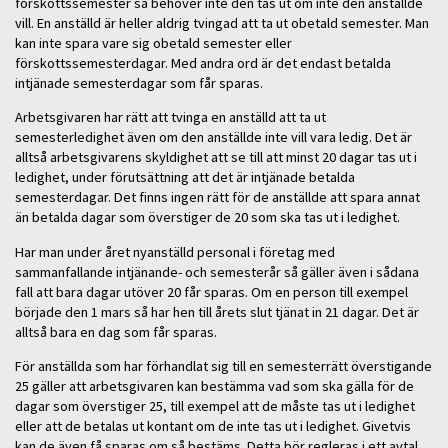
förskottssemester så behöver inte den tas ut om inte den anställde
vill. En anställd är heller aldrig tvingad att ta ut obetald semester. Man
kan inte spara vare sig obetald semester eller
förskottssemesterdagar. Med andra ord är det endast betalda
intjänade semesterdagar som får sparas.
Arbetsgivaren har rätt att tvinga en anställd att ta ut
semesterledighet även om den anställde inte vill vara ledig. Det är
alltså arbetsgivarens skyldighet att se till att minst 20 dagar tas ut i
ledighet, under förutsättning att det är intjänade betalda
semesterdagar. Det finns ingen rätt för de anställde att spara annat
än betalda dagar som överstiger de 20 som ska tas ut i ledighet.
Har man under året nyanställd personal i företag med
sammanfallande intjänande- och semesterår så gäller även i sådana
fall att bara dagar utöver 20 får sparas. Om en person till exempel
började den 1 mars så har hen till årets slut tjänat in 21 dagar. Det är
alltså bara en dag som får sparas.
För anställda som har förhandlat sig till en semesterrätt överstigande
25 gäller att arbetsgivaren kan bestämma vad som ska gälla för de
dagar som överstiger 25, till exempel att de måste tas ut i ledighet
eller att de betalas ut kontant om de inte tas ut i ledighet. Givetvis
kan de även få sparas om så bestäms. Detta bör regleras i ett avtal