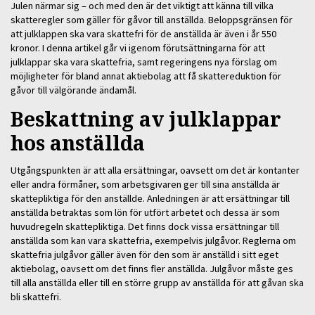
Julen närmar sig – och med den är det viktigt att känna till vilka
skatteregler som gäller för gåvor till anställda. Beloppsgränsen för
att julklappen ska vara skattefri för de anställda är även i år 550
kronor. I denna artikel går vi igenom förutsättningarna för att
julklappar ska vara skattefria, samt regeringens nya förslag om
möjligheter för bland annat aktiebolag att få skattereduktion för
gåvor till välgörande ändamål.
Beskattning av julklappar
hos anställda
Utgångspunkten är att alla ersättningar, oavsett om det är kontanter
eller andra förmåner, som arbetsgivaren ger till sina anställda är
skattepliktiga för den anställde. Anledningen är att ersättningar till
anställda betraktas som lön för utfört arbetet och dessa är som
huvudregeln skattepliktiga. Det finns dock vissa ersättningar till
anställda som kan vara skattefria, exempelvis julgåvor. Reglerna om
skattefria julgåvor gäller även för den som är anställd i sitt eget
aktiebolag, oavsett om det finns fler anställda. Julgåvor måste ges
till alla anställda eller till en större grupp av anställda för att gåvan ska
bli skattefri.