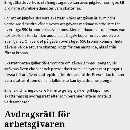
Enligt Skatteverkets ställningstagande kan även julgåvor som ges till
ordinarie styrelseledamöter vara skattefria.
För att en julgåva ska vara skattefri krävs att gåvan är av mindre
värde. Med mindre värde avses att gåvans marknadsvärde inte får
överstiga 550 kronor inklusive moms. Med marknadsvärde menas vad
det skulle ha kostat den anställda att själv köpa motsvarande vara
eller tjänst. Om värdet på gåvan överstiger 550 kronor kommer hela
gåvans värde att vara skattepliktigt för den anställde, alltså från
första kronan.
Skattefriheten gäller däremot inte om gåvan lämnas i pengar, här
inräknas även checkar och presentkort som kan bytas mot pengar. I
dessa fall är gåvan skattepliktig för den anställde. Presentkortet kan
vara skattefritt om den anställde inte kan byta det mot pengar.
En enskild näringsidkare kan inte ge sig själv en julklapp med
skattemässig avdragsrätt eftersom personen inte är anställd i
verksamheten.
Avdragsrätt för
arbetsgivaren