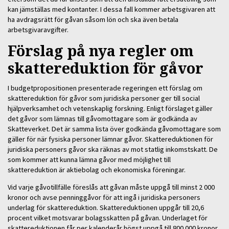
kan jämställas med kontanter. I dessa fall kommer arbetsgivaren att
ha avdragsrätt för gåvan såsom lön och ska även betala
arbetsgivaravgifter.
Förslag på nya regler om
skattereduktion för gåvor
I budgetpropositionen presenterade regeringen ett förslag om
skattereduktion för gåvor som juridiska personer ger till social
hjälpverksamhet och vetenskaplig forskning. Enligt förslaget gäller
det gåvor som lämnas till gåvomottagare som är godkända av
Skatteverket. Det är samma lista över godkända gåvomottagare som
gäller för när fysiska personer lämnar gåvor. Skattereduktionen för
juridiska personers gåvor ska räknas av mot statlig inkomstskatt. De
som kommer att kunna lämna gåvor med möjlighet till
skattereduktion är aktiebolag och ekonomiska föreningar.
Vid varje gåvotillfälle föreslås att gåvan måste uppgå till minst 2 000
kronor och avse penninggåvor för att ingå i juridiska personers
underlag för skattereduktion. Skattereduktionen uppgår till 20,6
procent vilket motsvarar bolagsskatten på gåvan. Underlaget för
skattereduktionen får per kalenderår högst uppgå till 800 000 kronor,