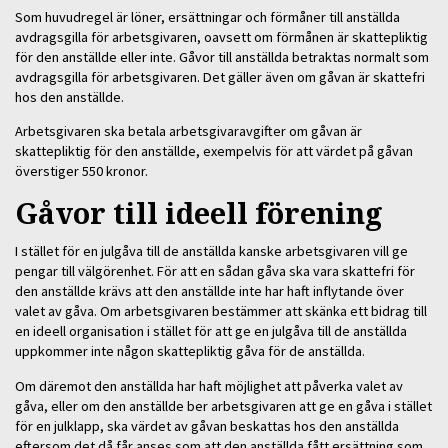
Som huvudregel är löner, ersättningar och förmåner till anställda
avdragsgilla för arbetsgivaren, oavsett om förmånen är skattepliktig
för den anställde eller inte. Gåvor till anställda betraktas normalt som
avdragsgilla för arbetsgivaren. Det gäller även om gåvan är skattefri
hos den anställde.
Arbetsgivaren ska betala arbetsgivaravgifter om gåvan är
skattepliktig för den anställde, exempelvis för att värdet på gåvan
överstiger 550 kronor.
Gåvor till ideell förening
I stället för en julgåva till de anställda kanske arbetsgivaren vill ge
pengar till välgörenhet. För att en sådan gåva ska vara skattefri för
den anställde krävs att den anställde inte har haft inflytande över
valet av gåva. Om arbetsgivaren bestämmer att skänka ett bidrag till
en ideell organisation i stället för att ge en julgåva till de anställda
uppkommer inte någon skattepliktig gåva för de anställda.
Om däremot den anställda har haft möjlighet att påverka valet av
gåva, eller om den anställde ber arbetsgivaren att ge en gåva i stället
för en julklapp, ska värdet av gåvan beskattas hos den anställda
eftersom det då får anses som att den anställda fått ersättning som