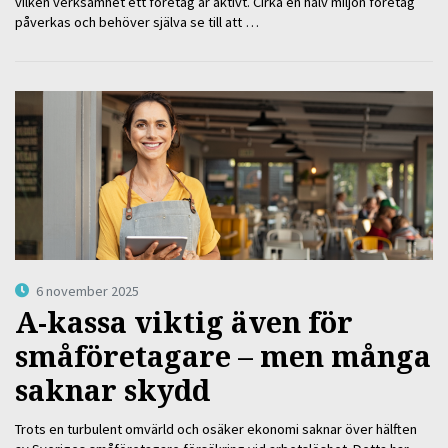
vilken verksamhet ett företag är aktivt. Cirka en halv miljon företag
påverkas och behöver själva se till att …
6 november 2025
A-kassa viktig även för
småföretagare – men många
saknar skydd
Trots en turbulent omvärld och osäker ekonomi saknar över hälften