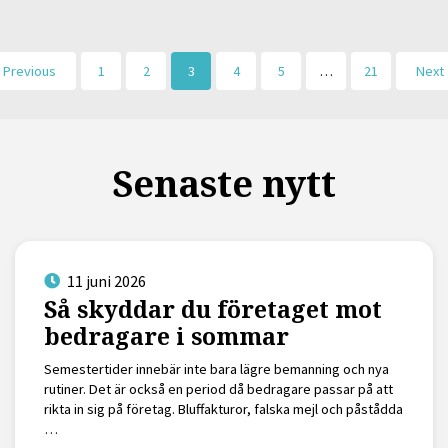
Previous
1
2
3
4
5
…
21
Next
Senaste nytt
11 juni 2026
Så skyddar du företaget mot
bedragare i sommar
Semestertider innebär inte bara lägre bemanning och nya
rutiner. Det är också en period då bedragare passar på att
rikta in sig på företag. Bluffakturor, falska mejl och påstådda
…