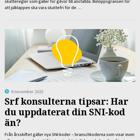
skatteregler som gäller för gåvor till anställda. Beloppsgränsen för
att julklappen ska vara skattefri för de …
6 november 2025
Srf konsulterna tipsar: Har
du uppdaterat din SNI-kod
än?
Från årsskiftet gäller nya SNI-koder – branschkoderna som visar inom