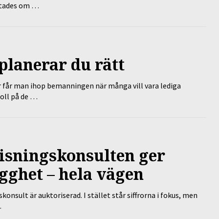
lutades om …
planerar du rätt
r får man ihop bemanningen när många vill vara lediga
koll på de …
isningskonsulten ger
gghet – hela vägen
nsult är auktoriserad. I stället står siffrorna i fokus, men
…