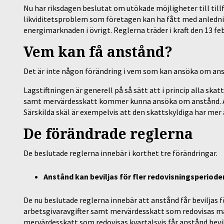
Nu har riksdagen beslutat om utökade möjligheter till til
likviditetsproblem som företagen kan ha fått med anledni
energimarknaden i övrigt. Reglerna träder i kraft den 13 feb
Vem kan få anstånd?
Det är inte någon förändring i vem som kan ansöka om ans
Lagstiftningen är generell på så sätt att i princip alla sk
samt mervärdesskatt kommer kunna ansöka om anstånd. Ans
Särskilda skäl är exempelvis att den skattskyldiga har mer
De förändrade reglerna
De beslutade reglerna innebär i korthet tre förändringar.
Anstånd kan beviljas för fler redovisningsperiode
De nu beslutade reglerna innebär att anstånd får beviljas 
arbetsgivaravgifter samt mervärdesskatt som redovisas må
mervärdesskatt som redovisas kvartalsvis får anstånd bevil