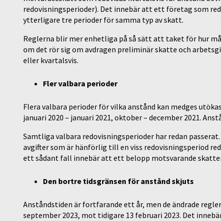
redovisningsperioder). Det innebär att ett företag som r
ytterligare tre perioder för samma typ av skatt.
Reglerna blir mer enhetliga på så sätt att taket för hur 
om det rör sig om avdragen preliminär skatte och arbetsg
eller kvartalsvis.
Fler valbara perioder
Flera valbara perioder för vilka anstånd kan medges utökas
januari 2020 – januari 2021, oktober – december 2021. Anst
Samtliga valbara redovisningsperioder har redan passerat.
avgifter som är hänförlig till en viss redovisningsperiod re
ett sådant fall innebär att ett belopp motsvarande skatten
Den bortre tidsgränsen för anstånd skjuts
Anståndstiden är fortfarande ett år, men de ändrade regler
september 2023, mot tidigare 13 februari 2023. Det innebä