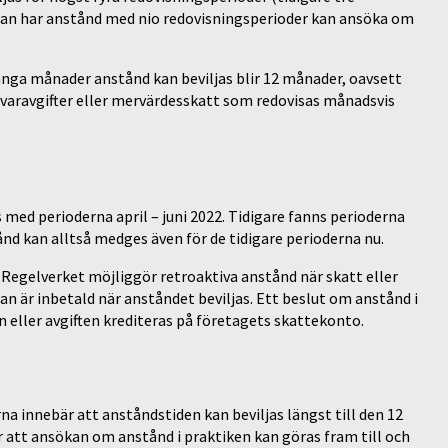
edan har anstånd med nio redovisningsperioder kan ansöka om
många månader anstånd kan beviljas blir 12 månader, oavsett
ivaravgifter eller mervärdesskatt som redovisas månadsvis
 med perioderna april – juni 2022. Tidigare fanns perioderna
ånd kan alltså medges även för de tidigare perioderna nu.
 Regelverket möjliggör retroaktiva anstånd när skatt eller
dan är inbetald när anståndet beviljas. Ett beslut om anstånd i
 eller avgiften krediteras på företagets skattekonto.
na innebär att anståndstiden kan beviljas längst till den 12
r att ansökan om anstånd i praktiken kan göras fram till och