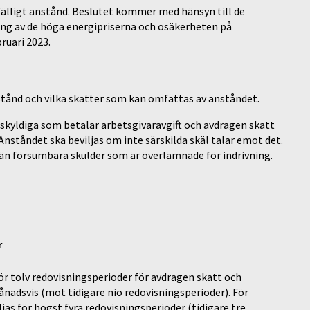
lfälligt anstånd. Beslutet kommer med hänsyn till de
ng av de höga energipriserna och osäkerheten på
ruari 2023.
tånd och vilka skatter som kan omfattas av anståndet.
attskyldiga som betalar arbetsgivaravgift och avdragen skatt
tåndet ska beviljas om inte särskilda skäl talar emot det.
 än försumbara skulder som är överlämnade för indrivning.
r
för tolv redovisningsperioder för avdragen skatt och
nadsvis (mot tidigare nio redovisningsperioder). För
jas för högst fyra redovisningsperioder (tidigare tre