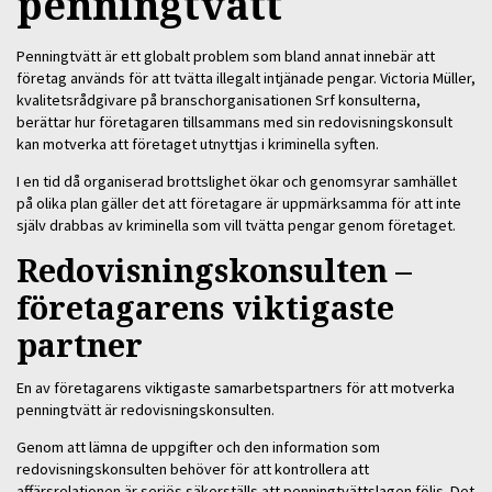
penningtvätt
Penningtvätt är ett globalt problem som bland annat innebär att
företag används för att tvätta illegalt intjänade pengar. Victoria Müller,
kvalitetsrådgivare på branschorganisationen Srf konsulterna,
berättar hur företagaren tillsammans med sin redovisningskonsult
kan motverka att företaget utnyttjas i kriminella syften.
I en tid då organiserad brottslighet ökar och genomsyrar samhället
på olika plan gäller det att företagare är uppmärksamma för att inte
själv drabbas av kriminella som vill tvätta pengar genom företaget.
Redovisningskonsulten –
företagarens viktigaste
partner
En av företagarens viktigaste samarbetspartners för att motverka
penningtvätt är redovisningskonsulten.
Genom att lämna de uppgifter och den information som
redovisningskonsulten behöver för att kontrollera att
affärsrelationen är seriös säkerställs att penningtvättslagen följs. Det