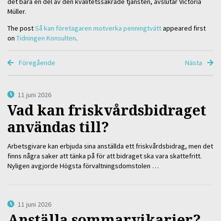
det bara en del av den kvalitetssäkrade tjänsten, avslutar Victoria
Müller.
The post
Så kan företagaren motverka penningtvätt
appeared first
on
Tidningen Konsulten
.
Föregående
Nästa
11 juni 2026
Vad kan friskvårdsbidraget
användas till?
Arbetsgivare kan erbjuda sina anställda ett friskvårdsbidrag, men det
finns några saker att tänka på för att bidraget ska vara skattefritt.
Nyligen avgjorde Högsta förvaltningsdomstolen …
11 juni 2026
Anställa sommarvikarier?