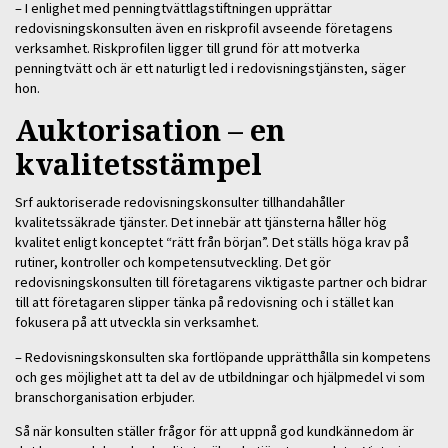
– I enlighet med penningtvättlagstiftningen upprättar
redovisningskonsulten även en riskprofil avseende företagens
verksamhet. Riskprofilen ligger till grund för att motverka
penningtvätt och är ett naturligt led i redovisningstjänsten, säger
hon.
Auktorisation – en
kvalitetsstämpel
Srf auktoriserade redovisningskonsulter tillhandahåller
kvalitetssäkrade tjänster. Det innebär att tjänsterna håller hög
kvalitet enligt konceptet “rätt från början”. Det ställs höga krav på
rutiner, kontroller och kompetensutveckling. Det gör
redovisningskonsulten till företagarens viktigaste partner och bidrar
till att företagaren slipper tänka på redovisning och i stället kan
fokusera på att utveckla sin verksamhet.
– Redovisningskonsulten ska fortlöpande upprätthålla sin kompetens
och ges möjlighet att ta del av de utbildningar och hjälpmedel vi som
branschorganisation erbjuder.
Så när konsulten ställer frågor för att uppnå god kundkännedom är