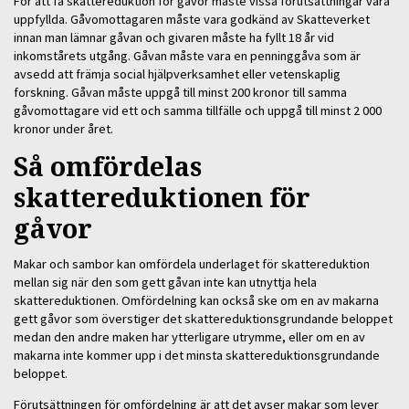
För att få skattereduktion för gåvor måste vissa förutsättningar vara
uppfyllda. Gåvomottagaren måste vara godkänd av Skatteverket
innan man lämnar gåvan och givaren måste ha fyllt 18 år vid
inkomstårets utgång. Gåvan måste vara en penninggåva som är
avsedd att främja social hjälpverksamhet eller vetenskaplig
forskning. Gåvan måste uppgå till minst 200 kronor till samma
gåvomottagare vid ett och samma tillfälle och uppgå till minst 2 000
kronor under året.
Så omfördelas
skattereduktionen för
gåvor
Makar och sambor kan omfördela underlaget för skattereduktion
mellan sig när den som gett gåvan inte kan utnyttja hela
skattereduktionen. Omfördelning kan också ske om en av makarna
gett gåvor som överstiger det skattereduktionsgrundande beloppet
medan den andre maken har ytterligare utrymme, eller om en av
makarna inte kommer upp i det minsta skattereduktionsgrundande
beloppet.
Förutsättningen för omfördelning är att det avser makar som lever