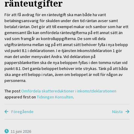
ränteutgifter
För att få avdrag för en ränteutgift ska man både ha varit
betalningsansvarig för skulden under den tid räntan avser samt
betalat räntan. Det gör att till exempel makar och sambor som har ett
gemensamt lån kan omfördela ränteutgifterna på ett annat sätt än
vad som framgår av kontrolluppgifterna. De som vill dela
utgiftsräntorna mellan sig på ett annat sätt behöver fylla i nya belopp
vid punkt 8.1 i deklarationen. I e-tjänsten Inkomstdeklaration 1 gör
man det under menyvalet Ändra. Vid deklaration på
pappersblanketten ska de nya beloppen fyllas i den tomma rutan vid
punkt 8.1. Det gamla beloppet behöver inte strykas. Tänk på att båda
ska ange ett belopp i rutan, även om beloppet är noll för någon av
personerna.
The post
Omfördela skattereduktioner i inkomstdeklarationen
appeared first on
Tidningen Konsulten
.
Föregående
Nästa
11 juni 2026