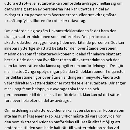
utföra ett rot- eller rutarbete kan omfördela avdraget mellan sig om
det visar sig att en av personerna inte kan utnyttja sin del av
avdraget. Den person som övertar ett rot- eller rutavdrag måste
också uppfylla villkoren för rot- eller rutavdrag.
Om omfördelning begärs i inkomstdeklarationen är det bara den
slutliga skattereduktionen som omfördelas. Den preliminära
skattereduktionen ligger kvar på den överlåtande personen. Det kan
innebära ytterlige skatt att betala för den överlåtande personen,
medan den som får skattereduktionen tilldelad får mindre skatt att
betala. Både den som överlåter rätten till skattereduktion och den
som tar över rätten ska lämna uppgifter om omfördelningen. Det gör
man i fältet Övriga upplysningar på sidan 2 i deklarationen. I e-tjänsten
för deklarationen gör överlåtaren ändringen i menyvalet Ändra och
väljer därefter Skattereduktioner rotarbete eller rutarbete. Där anger
man uppgift om belopp, hur avdraget ska fördelas och
personnummer till den man vill omfördela till. Man kan på det sättet
föra över hela eller en del av avdraget.
Omfördelning av skattereduktionen kan även ske mellan köpare som
inte har hushållsgemenskap. Alla villkor måste då vara uppfyllda för
den som skattereduktionen omfördelas till. Det är alltså möjligt att
omfördela till den som hade haft rätt till skattereduktion redan vid