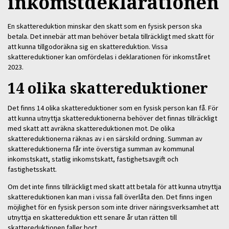
inkomstdeklarationen
En skattereduktion minskar den skatt som en fysisk person ska
betala. Det innebär att man behöver betala tillräckligt med skatt för
att kunna tillgodoräkna sig en skattereduktion. Vissa
skattereduktioner kan omfördelas i deklarationen för inkomståret
2023.
14 olika skattereduktioner
Det finns 14 olika skattereduktioner som en fysisk person kan få. För
att kunna utnyttja skattereduktionerna behöver det finnas tillräckligt
med skatt att avräkna skattereduktionen mot. De olika
skattereduktionerna räknas av i en särskild ordning. Summan av
skattereduktionerna får inte överstiga summan av kommunal
inkomstskatt, statlig inkomstskatt, fastighetsavgift och
fastighetsskatt.
Om det inte finns tillräckligt med skatt att betala för att kunna utnyttja
skattereduktionen kan man i vissa fall överlåta den. Det finns ingen
möjlighet för en fysisk person som inte driver näringsverksamhet att
utnyttja en skattereduktion ett senare år utan rätten till
skattereduktionen faller bort.