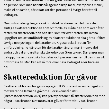
Även rätten till skattereduktion för grön teknik kan man omfördela till
en person som man har hushållsgemenskap med, exempelvis make,
maka eller sambo, förutsatt att den personen i övrigt har rätt till
avdraget.
Om omfördelning begärs i inkomstdeklarationen är det bara den
slutliga skattereduktionen som omfördelas. Både den som överlåter
rätten till skattereduktion och den som tar över rätten ska lämna
uppgifter om att omfördelning av skattereduktionen ska göras i fältet
Övriga upplysningar i deklarationen. Kryssa också i rutan för
omfördelning. I e-tjänsten för deklaration ändrar man i menyvalet
ändra och väljer därefter skattereduktion Grön teknik. Där anger man
belopp, hur avdraget ska fördelas och personnummer till den man vill
omfördela till. Man kan alltså föra över hela avdraget eller bara en
del.
Skattereduktion för gåvor
Skattereduktionen för gåvor uppgår till 25 procent av underlaget som
motsvarar de lämnade gåvorna. För inkomstår 2023
(inkomstdeklaration 2024) kan privatpersoner få skattereduktion med
högst 3 000 kronor. Det motsvarar gåvor för totalt 12 000 kronor.