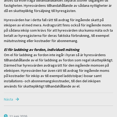
anses då efterfråga tillhandahållandet separat utöver tillgången till
fastigheten. Hyresvärdens tillhandahållande av sådana nyttigheter är
då en skattepliktig försäljning till hyresgästen.
Hyresvärden har i detta fall rätt till avdrag för ingående skatt på
inköpen av el med mera. Avdragsrätt finns också för ingående moms
på sådana inköp som krävs för att hyresvärden ska kunna mäta och ta
betalt av hyresgästerna för deras faktiska förbrukning, till exempel
mätutrustning eller kostnader för abonnemang.
El för laddning av fordon, individuell mätning
Om el för laddning av fordon inte ingår i hyran så är hyresvärdens
tillhandahållande av el för laddning av fordon som regel skattepliktigt.
Därmed har hyresvärden avdragsrätt för den ingående momsen på
elinköpen. Hyresvärden har även rätt till avdrag för ingående moms
på kostnader för inköp av till exempel laddstolpar/-boxar samt
installations- och abonnemangskostnader, till den del inköpen
används för skattepliktigt tillhandahållande av el.
Nästa
11 juni 2026