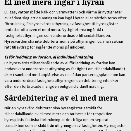
El med mera ingår i hyran
El, gas, vatten (både kall- och varmvatten) och värme är nyttigheter
av sådant slag att de antingen kan ingå i hyran eller särdebiteras efter
förbrukning. En hyresvärds uthyrning av fastighet till hyresgäster
omfattar ofta även el med mera. Nyttigheterna ingår då i
fastighetsuthyrningen som underordnade tillhandahållanden.
Hyresvärden ska inte debitera moms på uthyrningen och han saknar
rätt till avdrag för ingående moms på inköpen.
El för laddning av fordon, ej individuell mätning
En hyresvärds tillhandahållande av el för laddning av fordon kan
endast vara underordnat uthyrning av fastighet om tillhandahållandet
sker i samband med upplåtelse av en sådan parkeringsplats som kan
vara underordnad fastighetsuthyrningen och debitering inte sker
efter den förbrukade mängden enligt individuell mätning.
Särdebitering av el med mera
När en hyresvärd debiterar sina hyresgäster särskilt för
tillhandahållande av el med mera och tar betalt för respektive
hyresgästs faktiska förbrukning är det fråga om en separat
transaktion som är skild från uthyrningen av fastigheten. Hyresgästen