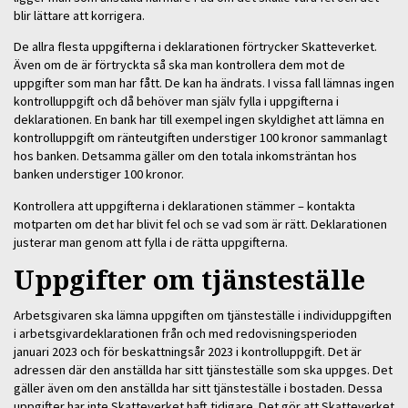
blir lättare att korrigera.
De allra flesta uppgifterna i deklarationen förtrycker Skatteverket.
Även om de är förtryckta så ska man kontrollera dem mot de
uppgifter som man har fått. De kan ha ändrats. I vissa fall lämnas ingen
kontrolluppgift och då behöver man själv fylla i uppgifterna i
deklarationen. En bank har till exempel ingen skyldighet att lämna en
kontrolluppgift om ränteutgiften understiger 100 kronor sammanlagt
hos banken. Detsamma gäller om den totala inkomsträntan hos
banken understiger 100 kronor.
Kontrollera att uppgifterna i deklarationen stämmer – kontakta
motparten om det har blivit fel och se vad som är rätt. Deklarationen
justerar man genom att fylla i de rätta uppgifterna.
Uppgifter om tjänsteställe
Arbetsgivaren ska lämna uppgiften om tjänsteställe i individuppgiften
i arbetsgivardeklarationen från och med redovisningsperioden
januari 2023 och för beskattningsår 2023 i kontrolluppgift. Det är
adressen där den anställda har sitt tjänsteställe som ska uppges. Det
gäller även om den anställda har sitt tjänsteställe i bostaden. Dessa
uppgifter har inte Skatteverket haft tidigare. Det gör att Skatteverket