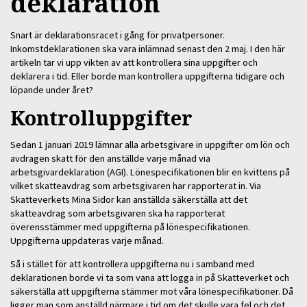
deklaration
Snart är deklarationsracet i gång för privatpersoner.
Inkomstdeklarationen ska vara inlämnad senast den 2 maj. I den här
artikeln tar vi upp vikten av att kontrollera sina uppgifter och
deklarera i tid. Eller borde man kontrollera uppgifterna tidigare och
löpande under året?
Kontrolluppgifter
Sedan 1 januari 2019 lämnar alla arbetsgivare in uppgifter om lön och
avdragen skatt för den anställde varje månad via
arbetsgivardeklaration (AGI). Lönespecifikationen blir en kvittens på
vilket skatteavdrag som arbetsgivaren har rapporterat in. Via
Skatteverkets Mina Sidor kan anställda säkerställa att det
skatteavdrag som arbetsgivaren ska ha rapporterat
överensstämmer med uppgifterna på lönespecifikationen.
Uppgifterna uppdateras varje månad.
Så i stället för att kontrollera uppgifterna nu i samband med
deklarationen borde vi ta som vana att logga in på Skatteverket och
säkerställa att uppgifterna stämmer mot våra lönespecifikationer. Då
ligger man som anställd närmare i tid om det skulle vara fel och det