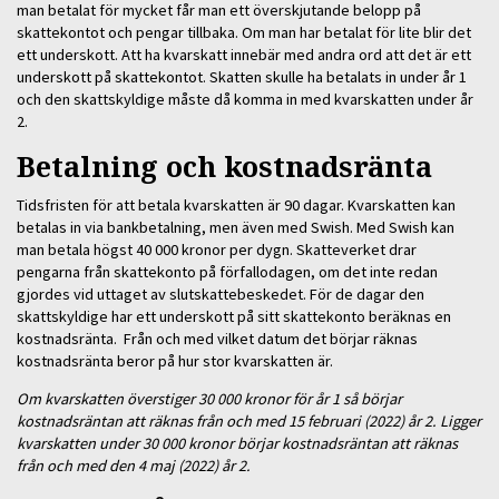
man betalat för mycket får man ett överskjutande belopp på
skattekontot och pengar tillbaka. Om man har betalat för lite blir det
ett underskott. Att ha kvarskatt innebär med andra ord att det är ett
underskott på skattekontot. Skatten skulle ha betalats in under år 1
och den skattskyldige måste då komma in med kvarskatten under år
2.
Betalning och kostnadsränta
Tidsfristen för att betala kvarskatten är 90 dagar. Kvarskatten kan
betalas in via bankbetalning, men även med Swish. Med Swish kan
man betala högst 40 000 kronor per dygn. Skatteverket drar
pengarna från skattekonto på förfallodagen, om det inte redan
gjordes vid uttaget av slutskattebeskedet. För de dagar den
skattskyldige har ett underskott på sitt skattekonto beräknas en
kostnadsränta. Från och med vilket datum det börjar räknas
kostnadsränta beror på hur stor kvarskatten är.
Om k
varskatten överstiger 30 000 kronor för år 1 så börjar
kostnadsräntan att räknas från och med 15 februari (2022) år 2. Ligger
kvarskatten under 30 000 kronor börjar kostnadsräntan att räknas
från och med den 4 maj (2022) år 2.