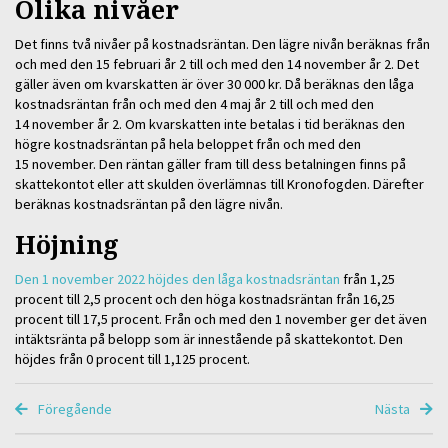
Olika nivåer
Det finns två nivåer på kostnadsräntan. Den lägre nivån beräknas från
och med den 15 februari år 2 till och med den 14 november år 2. Det
gäller även om kvarskatten är över 30 000 kr. Då beräknas den låga
kostnadsräntan från och med den 4 maj år 2 till och med den
14 november år 2. Om kvarskatten inte betalas i tid beräknas den
högre kostnadsräntan på hela beloppet från och med den
15 november. Den räntan gäller fram till dess betalningen finns på
skattekontot eller att skulden överlämnas till Kronofogden. Därefter
beräknas kostnadsräntan på den lägre nivån.
Höjning
Den 1 november 2022 höjdes den låga kostnadsräntan
från 1,25
procent till 2,5 procent och den höga kostnadsräntan från 16,25
procent till 17,5 procent. Från och med den 1 november ger det även
intäktsränta på belopp som är innestående på skattekontot. Den
höjdes från 0 procent till 1,125 procent.
Föregående
Nästa