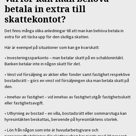
betala in extra till
skattekontot?
Det finns många olika anledningar till att man kan behöva betala in
extra för att täcka upp för den slutliga skatten.
Här är exempel på situationer som kan ge kvarskatt:
• Investeringssparkonto – man betalar skatt på en schablonintäkt.
Banken betalar inte in någon skatt för det.
• Vinst vid försäljning av aktier eller fonder samt fastighet respektive
bostadsrätt – görs en vinst vid försäljningen ska man betala skatt på
den.
• Innehav av fastighet – vid innehav av fastighet utgår fastighetsskatt
eller fastighetsavgift.
• Uthyrning av bostad – en villa, bostadsrätt eller sommarstuga kan
hyresintäkten beskattas, beroende på hyresintäktens storlek.
• Lön från någon som inte är huvudarbetsgivare och
pensionsutbetalningar där skatteavdrag har gjorts med 30 procent.