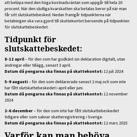
att belöpa med den höga kostnadsräntan som uppgår till hela 20
procent. När den slutliga kvarskatten ska betalas beror på när man
får sitt slutskattebesked. Nedan framgår tidpunkterna när
betalningen ska vara gjord till skattekontot beroende på tidpunkten
för slutskattebeskedet.
Tidpunkt för
slutskattebeskedet:
8-12 april
– för den som har godkänt sin deklaration digitalt, utan
ändringar eller tillägg, senast 3 april.
Datum då pengarna ska finnas på skattekontot:
12 juli 2024
5-9 augusti
– för den som deklarerade senast 2 maj och som inte
har fått slutskattebeskedet i april eller juni.
Datum då pengarna ska finnas på skattekontot:
12 november
2024
2-6 december
– för den som inte har fått slutskattebeskedet
tidigare eller som saknar skatteregistrering i Sverige.
Datum då pengarna ska finnas på skattekontot:
12 mars 2025
Varför kan man behöva