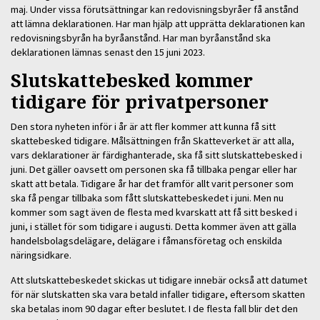
maj. Under vissa förutsättningar kan redovisningsbyråer få anstånd
att lämna deklarationen. Har man hjälp att upprätta deklarationen kan
redovisningsbyrån ha byråanstånd. Har man byråanstånd ska
deklarationen lämnas senast den 15 juni 2023.
Slutskattebesked kommer
tidigare för privatpersoner
Den stora nyheten inför i år är att fler kommer att kunna få sitt
skattebesked tidigare. Målsättningen från Skatteverket är att alla,
vars deklarationer är färdighanterade, ska få sitt slutskattebesked i
juni. Det gäller oavsett om personen ska få tillbaka pengar eller har
skatt att betala. Tidigare år har det framför allt varit personer som
ska få pengar tillbaka som fått slutskattebeskedet i juni. Men nu
kommer som sagt även de flesta med kvarskatt att få sitt besked i
juni, i stället för som tidigare i augusti. Detta kommer även att gälla
handelsbolagsdelägare, delägare i fåmansföretag och enskilda
näringsidkare.
Att slutskattebeskedet skickas ut tidigare innebär också att datumet
för när slutskatten ska vara betald infaller tidigare, eftersom skatten
ska betalas inom 90 dagar efter beslutet. I de flesta fall blir det den