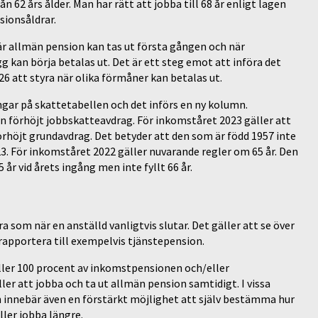
n 62 års ålder. Man har rätt att jobba till 68 år enligt lagen
sionsåldrar.
är allmän pension kan tas ut första gången och när
 kan börja betalas ut. Det är ett steg emot att införa det
6 att styra när olika förmåner kan betalas ut.
ar på skattetabellen och det införs en ny kolumn.
förhöjt jobbskatteavdrag. För inkomståret 2023 gäller att
 förhöjt grundavdrag. Det betyder att den som är född 1957 inte
. För inkomståret 2022 gäller nuvarande regler om 65 år. Den
r vid årets ingång men inte fyllt 66 år.
a som när en anställd vanligtvis slutar. Det gäller att se över
apportera till exempelvis tjänstepension.
 eller 100 procent av inkomstpensionen och/eller
er att jobba och ta ut allmän pension samtidigt. I vissa
on innebär även en förstärkt möjlighet att själv bestämma hur
ller jobba längre.