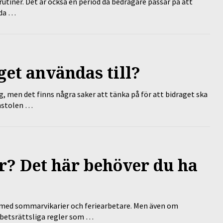
tiner. Det är också en period då bedragare passar på att
dda …
et användas till?
g, men det finns några saker att tänka på för att bidraget ska
omstolen …
? Det här behöver du ha
ed sommarvikarier och feriearbetare. Men även om
rbetsrättsliga regler som …