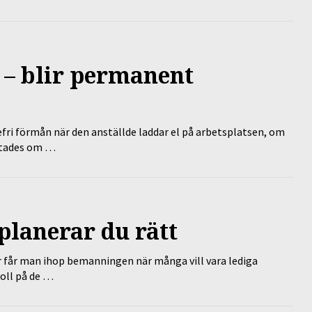
 – blir permanent
efri förmån när den anställde laddar el på arbetsplatsen, om
lutades om …
planerar du rätt
r får man ihop bemanningen när många vill vara lediga
koll på de …