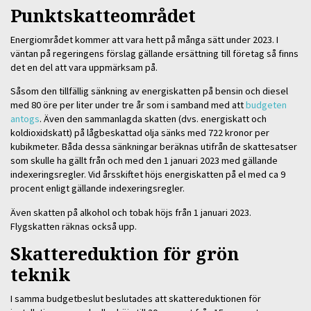
Punktskatteområdet
Energiområdet kommer att vara hett på många sätt under 2023. I
väntan på regeringens förslag gällande ersättning till företag så finns
det en del att vara uppmärksam på.
Såsom den tillfällig sänkning av energiskatten på bensin och diesel
med 80 öre per liter under tre år som i samband med att
budgeten
antogs
. Även den sammanlagda skatten (dvs. energiskatt och
koldioxidskatt) på lågbeskattad olja sänks med 722 kronor per
kubikmeter. Båda dessa sänkningar beräknas utifrån de skattesatser
som skulle ha gällt från och med den 1 januari 2023 med gällande
indexeringsregler. Vid årsskiftet höjs energiskatten på el med ca 9
procent enligt gällande indexeringsregler.
Även skatten på alkohol och tobak höjs från 1 januari 2023.
Flygskatten räknas också upp.
Skattereduktion för grön
teknik
I samma budgetbeslut beslutades att skattereduktionen för