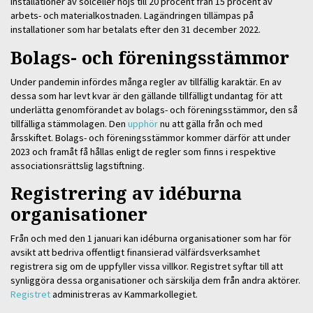
installationer av solceller höjs till 20 procent från 15 procent av
arbets- och materialkostnaden. Lagändringen tillämpas på
installationer som har betalats efter den 31 december 2022.
Bolags- och föreningsstämmor
Under pandemin infördes många regler av tillfällig karaktär. En av
dessa som har levt kvar är den gällande tillfälligt undantag för att
underlätta genomförandet av bolags- och föreningsstämmor, den så
tillfälliga stämmolagen. Den
upphör
nu att gälla från och med
årsskiftet. Bolags- och föreningsstämmor kommer därför att under
2023 och framåt få hållas enligt de regler som finns i respektive
associationsrättslig lagstiftning.
Registrering av idéburna
organisationer
Från och med den 1 januari kan idéburna organisationer som har för
avsikt att bedriva offentligt finansierad välfärdsverksamhet
registrera sig om de uppfyller vissa villkor. Registret syftar till att
synliggöra dessa organisationer och särskilja dem från andra aktörer.
Registret
administreras av Kammarkollegiet.