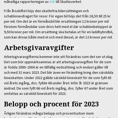
månatliga rapporteringen av
AGI
till Skatteverket.
Från årsskiftet höjs den skattefria bilersättningen och
schablonavdraget för resor. För egen bil höjs det från 18,50 till 25 kr
per mil. Om det är en förmånsbil blir ersättningen 12 kronor per mil
förutom förmånsbilar som drivs helt med el där schablonbeloppet är
9,50 kronor per mil. Om ersättning ska betalas ut för en laddhybridbil,
som kan drivas både med el och med diesel, är det 12 kronor per mil.
Arbetsgivaravgifter
Arbetsgivaravgifterna kommer inte att förändras som det ser ut idag.
Det som bör uppmärksammas är att arbetsgivaravgiften för de som
är födda 2000–2004 är en tillfällig nedsättning och endast gäller till
och med 31 mars 2023. Det blir även en förändring kring den särskilda
löneskatten. Under 2022 gällde särskild löneskatt för de som fyllt 65
vid årets ingång, dvs. fyllde 66 under året. Inför år 2023 är gränsen
ändrad. De som fyllt 66 vid årets ingång, dvs. fyller 67 under året som
omfattas av särskild löneskatt för 2023.
Belopp och procent för 2023
Årligen förändras många belopp och procentsatser inom