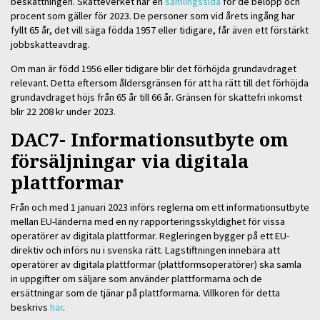
beskattningen. Skatteverket har en
samlingssida
för de belopp och
procent som gäller för 2023. De personer som vid årets ingång har
fyllt 65 år, det vill säga födda 1957 eller tidigare, får även ett förstärkt
jobbskatteavdrag.
Om man är född 1956 eller tidigare blir det förhöjda grundavdraget
relevant. Detta eftersom åldersgränsen för att ha rätt till det förhöjda
grundavdraget höjs från 65 år till 66 år. Gränsen för skattefri inkomst
blir 22 208 kr under 2023.
DAC7- Informationsutbyte om
försäljningar via digitala
plattformar
Från och med 1 januari 2023 införs reglerna om ett informationsutbyte
mellan EU-länderna med en ny rapporteringsskyldighet för vissa
operatörer av digitala plattformar. Regleringen bygger på ett EU-
direktiv och införs nu i svenska rätt. Lagstiftningen innebära att
operatörer av digitala plattformar (plattformsoperatörer) ska samla
in uppgifter om säljare som använder plattformarna och de
ersättningar som de tjänar på plattformarna. Villkoren för detta
beskrivs
här
.